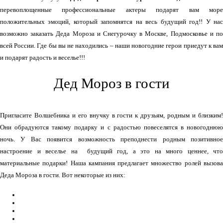
перевоплощенные профессиональные актеры подарят вам море
положительных эмоций, который запомнятся на весь будущий год!! У нас
возможно заказать Деда Мороза и Снегурочку в Москве, Подмосковье и по
всей России. Где бы вы не находились – наши новогодние герои приедут к вам
и подарят радость и веселье!!!
Дед Мороз в гости
Пригласите Волшебника и его внучку в гости к друзьям, родным и близким!
Они обрадуются такому подарку и с радостью повеселятся в новогоднюю
ночь. У Вас появится возможность преподнести родным позитивное
настроение и веселье на будущий год, а это на много ценнее, что
материальные подарки! Наша кампания предлагает множество ролей вызова
Деда Мороза в гости. Вот некоторые из них:
с дрессированными животными или друзьями
;
на тройке лошадей
;
с кукольным спектаклем
;
фокусник
,;