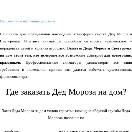
Заинтересовались?
Расскажите о нас вашим друзьям:
Наполнить дом праздничной новогодней атмосферой смогут Дед Мороз и
Снегурочка. Опытные аниматоры способны сотворить невозможное –
порадовать детей и удивить взрослых.
Вызвать Деда Мороза и Снегурочк
на дом стоит тем, кто исчерпал все возможные сценарии для новогодних
праздников
. Профессиональные аниматоры удовлетворят все ваши
требования и пожелания, причем вам удастся избежать существенных
финансовых трат.
Где заказать Дед Мороза на дом?
Заказ Деда Мороза на дом можно сделать с помощью «Единой службы Деда
Мороза» позвонив по
+7(966)335-55-37
телефону
или оставить заявку прямо на сайте нажав