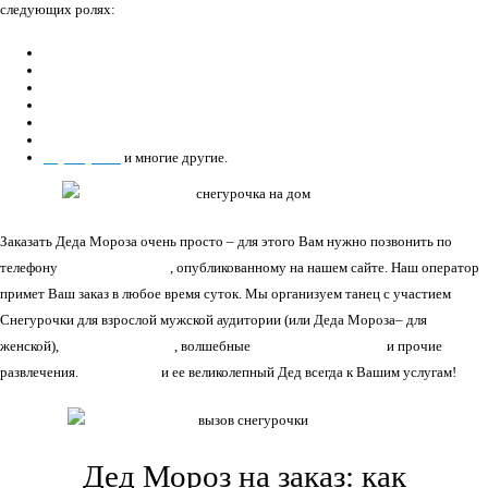
следующих ролях:
музыкант;
танцор;
алхимик;
альпинист;
бармен;
афроамериканец;
парашутист
и многие другие.
Заказать Деда Мороза очень просто – для этого Вам нужно позвонить по
телефону
+7(966)335-55-37
, опубликованному на нашем сайте. Наш оператор
примет Ваш заказ в любое время суток. Мы организуем танец с участием
Снегурочки для взрослой мужской аудитории (или Деда Мороза– для
женской),
поездки на тройке
, волшебные
фокусы для детворы
и прочие
развлечения.
Снегурочка
и ее великолепный Дед всегда к Вашим услугам!
Дед Мороз на заказ: как