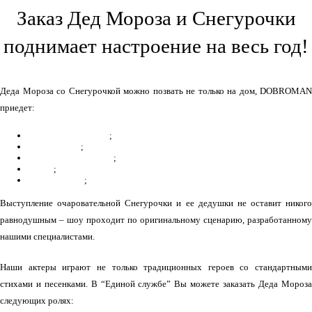
Заказ Дед Мороза и Снегурочки
поднимает настроение на весь год!
Деда Мороза со Снегурочкой можно позвать не только на дом, DOBROMAN
приедет:
на детский утренник
;
в сад
и
школу
;
на детскую площадку
;
в офис
;
на корпоратив
;
Выступление очаровательной Снегурочки и ее дедушки не оставит никого
равнодушным – шоу проходит по оригинальному сценарию, разработанному
нашими специалистами.
Наши актеры играют не только традиционных героев со стандартными
стихами и песенками. В “Единой службе” Вы можете заказать Деда Мороза
следующих ролях: