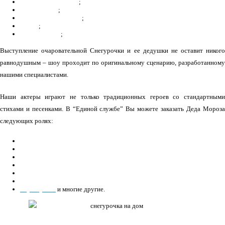
на детский утренник
;
в сад
и
школу
;
на детскую площадку
;
в офис
;
на корпоратив
;
Выступление очаровательной Снегурочки и ее дедушки не оставит никого
равнодушным – шоу проходит по оригинальному сценарию, разработанному
нашими специалистами.
Наши актеры играют не только традиционных героев со стандартными
стихами и песенками. В “Единой службе” Вы можете заказать Деда Мороза
следующих ролях:
музыкант;
танцор;
алхимик;
альпинист;
бармен;
афроамериканец;
парашутист
и многие другие.