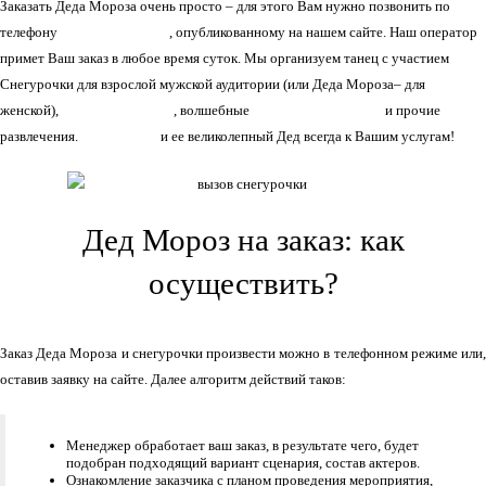
Заказать Деда Мороза очень просто – для этого Вам нужно позвонить по
телефону
+7(966)335-55-37
, опубликованному на нашем сайте. Наш оператор
примет Ваш заказ в любое время суток. Мы организуем танец с участием
Снегурочки для взрослой мужской аудитории (или Деда Мороза– для
женской),
поездки на тройке
, волшебные
фокусы для детворы
и прочие
развлечения.
Снегурочка
и ее великолепный Дед всегда к Вашим услугам!
Дед Мороз на заказ: как
осуществить?
Заказ Деда Мороза и снегурочки произвести можно в телефонном режиме или,
оставив заявку на сайте. Далее алгоритм действий таков:
Менеджер обработает ваш заказ, в результате чего, будет
подобран подходящий вариант сценария, состав актеров.
Ознакомление заказчика с планом проведения мероприятия,