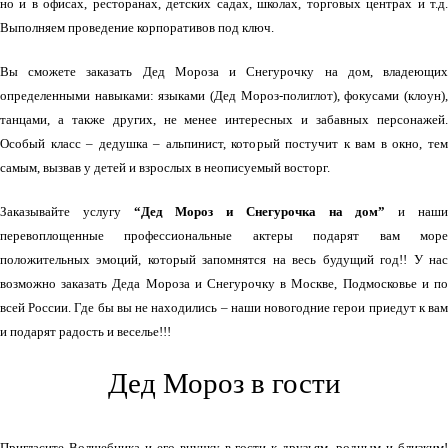
но и в офисах, ресторанах, детских садах, школах, торговых центрах и т.д.
Выполняем проведение корпоративов под ключ.
Вы сможете заказать Дед Мороза и Снегурочку на дом, владеющих
определенными навыками: языками (Дед Мороз-полиглот), фокусами (клоун),
танцами, а также других, не менее интересных и забавных персонажей.
Особый класс – дедушка – альпинист, который постучит к вам в окно, тем
самым, вызвав у детей и взрослых в неописуемый восторг.
Заказывайте услугу
“Дед Мороз и Снегурочка на дом”
и наш
перевоплощенные профессиональные актеры подарят вам море
положительных эмоций, который запомнятся на весь будущий год!! У нас
возможно заказать Деда Мороза и Снегурочку в Москве, Подмосковье и по
всей России. Где бы вы не находились – наши новогодние герои приедут к вам
и подарят радость и веселье!!!
Дед Мороз в гости
Пригласите Волшебника и его внучку в гости к друзьям, родным и близким!