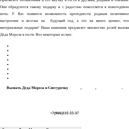
Они обрадуются такому подарку и с радостью повеселятся в новогоднюю
ночь. У Вас появится возможность преподнести родным позитивное
настроение и веселье на будущий год, а это на много ценнее, что
материальные подарки! Наша кампания предлагает множество ролей вызова
Деда Мороза в гости. Вот некоторые из них:
с дрессированными животными или друзьями
;
на тройке лошадей
;
с кукольным спектаклем
;
фокусник
,;
на ходулях
;
боди-арт
;
иллюзионисты
;
стриптизеры
;
Вызвать Деда Мороза и Снегурочку
на дом
,
к детям
,
на корпоратив
.
Единая служба Деда Мороза
+7(966)335-55-37