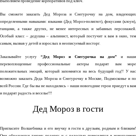
Выполняем проведение корпоративов под ключ.
Вы сможете заказать Дед Мороза и Снегурочку на дом, владеющих
определенными навыками: языками (Дед Мороз-полиглот), фокусами (клоун),
танцами, а также других, не менее интересных и забавных персонажей.
Особый класс – дедушка – альпинист, который постучит к вам в окно, тем
самым, вызвав у детей и взрослых в неописуемый восторг.
Заказывайте услугу
“Дед Мороз и Снегурочка на дом”
и наш
перевоплощенные профессиональные актеры подарят вам море
положительных эмоций, который запомнятся на весь будущий год!! У нас
возможно заказать Деда Мороза и Снегурочку в Москве, Подмосковье и по
всей России. Где бы вы не находились – наши новогодние герои приедут к вам
и подарят радость и веселье!!!
Дед Мороз в гости
Пригласите Волшебника и его внучку в гости к друзьям, родным и близким!
Они обрадуются такому подарку и с радостью повеселятся в новогоднюю