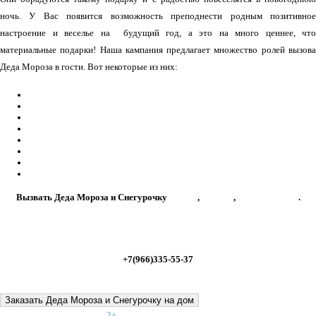
ночь. У Вас появится возможность преподнести родным позитивное
настроение и веселье на будущий год, а это на много ценнее, что
материальные подарки! Наша кампания предлагает множество ролей вызова
Деда Мороза в гости. Вот некоторые из них:
с дрессированными животными или друзьями
;
на тройке лошадей
;
с кукольным спектаклем
;
фокусник
,;
на ходулях
;
боди-арт
;
иллюзионисты
;
стриптизеры
;
Вызвать Деда Мороза и Снегурочку
на дом
,
к детям
,
на корпоратив
.
Единая служба Деда Мороза
+7(966)335-55-37
Заказать Деда Мороза и Снегурочку на дом
Возрастное ограничение:
2+