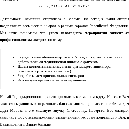
кнопку “ЗАКАЗАТЬ УСЛУГУ”.
Деятельность компании стартовала в Москве, но сегодня наши актеры
поздравляют весь честной народ в разных городах Российской Федерации.
Мы четко понимаем, что
успех новогоднего мероприятия зависит от
профессионализма актеров
, поэтому:
Осуществляем обучение артистов. У каждого артиста в наличии
действительная
медицинская книжка
с допуском.
Шьем костюмы индивидуально
для каждого аниматора
(имеются сертификаты качества).
Разрабатываем
оригинальные сценарии
.
Используем
профессиональный реквизит
.
Новый Год традиционно принято проводить в семейном кругу. Но, если Вам
захотелось
удивить и порадовать близких людей
, пригласите к себе на до
Деда Мороза и его снежную внучку Снегурочку. Поверьте, Вас ожидает
сказочное шоу с всевозможными развлечениями, которые понравятся и Вам, и
Вашим детям и Вашим близким!