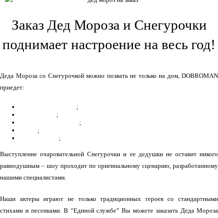
Заказ Дед Мороза и Снегурочки
поднимает настроение на весь год!
Деда Мороза со Снегурочкой можно позвать не только на дом, DOBROMAN
приедет:
на детский утренник
;
в сад
и
школу
;
на детскую площадку
;
в офис
;
на корпоратив
;
Выступление очаровательной Снегурочки и ее дедушки не оставит никого
равнодушным – шоу проходит по оригинальному сценарию, разработанному
нашими специалистами.
Наши актеры играют не только традиционных героев со стандартными
стихами и песенками. В “Единой службе” Вы можете заказать Деда Мороза