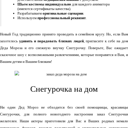
Шьем костюмы индивидуально
для каждого аниматора
(имеются сертификаты качества).
Разрабатываем
оригинальные сценарии
.
Используем
профессиональный реквизит
.
Новый Год традиционно принято проводить в семейном кругу. Но, если Вам
захотелось
удивить и порадовать близких людей
, пригласите к себе на до
Деда Мороза и его снежную внучку Снегурочку. Поверьте, Вас ожидает
сказочное шоу с всевозможными развлечениями, которые понравятся и Вам, и
Вашим детям и Вашим близким!
Снегурочка на дом
Ни один Дед Мороз не обходится без своей помощницы, красавицы
Снегурочки, для полного новогоднего настроения заказ Снегурочки
желателен. Наши актеры приготовили для Вас и Ваших родных немало
интересных фокусов, веселых розыгрышей и увлекательных новогодних