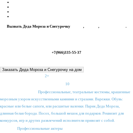
на ходулях
;
боди-арт
;
иллюзионисты
;
стриптизеры
;
Вызвать Деда Мороза и Снегурочку
на дом
,
к детям
,
на корпоратив
.
Единая служба Деда Мороза
+7(966)335-55-37
Заказать Деда Мороза и Снегурочку на дом
Возрастное ограничение:
2+
Максимальное количество зрителей:
10
Костюмы и реквизит:
Профессиональные, театральные костюмы, крашенные
морозным узором искусственными камнями и стразами. Варежки. Обувь:
красные или белые сапоги, или расшитые валенки. Парик Деда Мороза,
длинная белая борода. Посох, большой мешок для подарков. Реквизит для
конкурсов, игр и других развлечений исполнители привозят с собой.
Артисты:
Профессиональные актеры