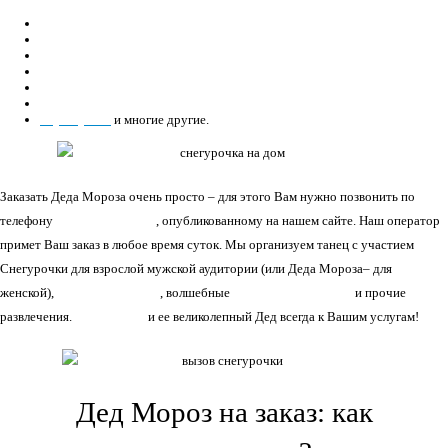
музыкант;
танцор;
алхимик;
альпинист;
бармен;
афроамериканец;
парашутист
и многие другие.
Заказать Деда Мороза очень просто – для этого Вам нужно позвонить по
телефону
+7(966)335-55-37
, опубликованному на нашем сайте. Наш оператор
примет Ваш заказ в любое время суток. Мы организуем танец с участием
Снегурочки для взрослой мужской аудитории (или Деда Мороза– для
женской),
поездки на тройке
, волшебные
фокусы для детворы
и прочие
развлечения.
Снегурочка
и ее великолепный Дед всегда к Вашим услугам!
Дед Мороз на заказ: как