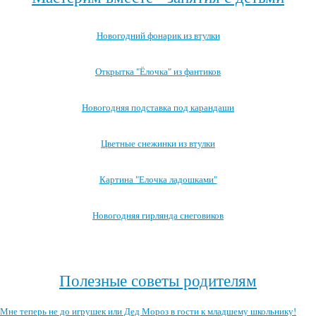
Новогодний фонарик из втулки
Открытка "Ёлочка" из фантиков
Новогодняя подставка под карандаши
Цветные снежинки из втулки
Картина "Елочка ладошками"
Новогодняя гирлянда снеговиков
Посмотреть все занятия с детьми →
Полезные советы родителям
Мне теперь не до игрушек или Дед Мороз в гости к младшему школьнику!