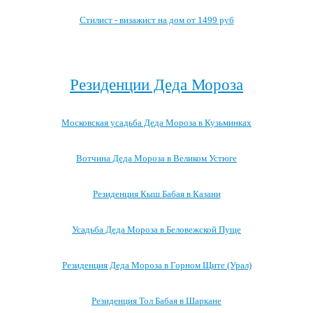
Стилист - визажист на дом от 1499 руб
Посмотреть все выгодные новогодние предложения →
Резиденции Деда Мороза
Московская усадьба Деда Мороза в Кузьминках
Вотчина Деда Мороза в Великом Устюге
Резиденция Кыш Бабая в Казани
Усадьба Деда Мороза в Беловежской Пуще
Резиденция Деда Мороза в Горном Щите (Урал)
Резиденция Тол Бабая в Шаркане