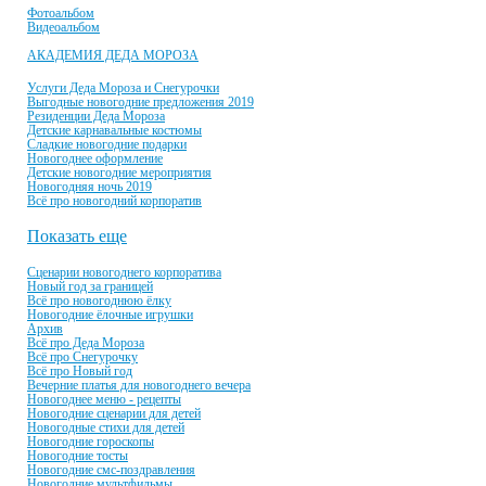
Фотоальбом
Видеоальбом
АКАДЕМИЯ ДЕДА МОРОЗА
Услуги Деда Мороза и Снегурочки
Выгодные новогодние предложения 2019
Резиденции Деда Мороза
Детские карнавальные костюмы
Сладкие новогодние подарки
Новогоднее оформление
Детские новогодние мероприятия
Новогодняя ночь 2019
Всё про новогодний корпоратив
Показать еще
Сценарии новогоднего корпоратива
Новый год за границей
Всё про новогоднюю ёлку
Новогодние ёлочные игрушки
Архив
Всё про Деда Мороза
Всё про Снегурочку
Всё про Новый год
Вечерние платья для новогоднего вечера
Новогоднее меню - рецепты
Новогодние сценарии для детей
Новогодные стихи для детей
Новогодние гороскопы
Новогодние тосты
Новогодние смс-поздравления
Новогодние мультфильмы