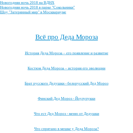
Новогодняя ночь 2018 на ВДНХ
Новогодняя ночь 2018 в парке "Сокольники"
Шоу "Затерянный мир" в Москвариуме
Посмотреть весь архив →
Всё про Деда Мороза
История Деда Мороза – его появление и развитие
Костюм Деда Мороза – история его эволюции
Брат русского Дедушки - белорусский Дед Мороз
Финский Дед Мороз - Йоулупукки
Что ест Дед Мороз - меню от Дедушки
Что спрятано в мешке у Деда Мороза?