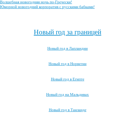
Волшебная новогодняя ночь по-Гречески!
Юморной новогодний корпоратив с русскими бабками!
Посмотреть все сценарии новогоднего корпоратива →
Новый год за границей
Новый год в Лапландии
Новый год в Норвегии
Новый год в Египте
Новый год на Мальдивах
Новый год в Таиланде
Посмотреть все про Новый год за границей →