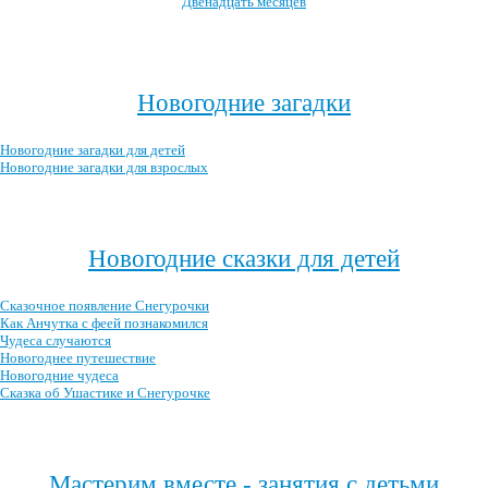
Двенадцать месяцев
Посмотреть все новогодние мультфильмы →
Новогодние загадки
Новогодние загадки для детей
Новогодние загадки для взрослых
Посмотреть все новогодние загадки →
Новогодние сказки для детей
Сказочное появление Снегурочки
Как Анчутка с феей познакомился
Чудеса случаются
Новогоднее путешествие
Новогодние чудеса
Сказка об Ушастике и Снегурочке
Посмотреть все новогодние детские сказки →
Мастерим вместе - занятия с детьми