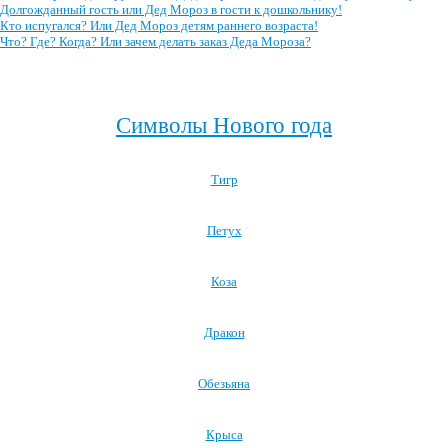
Долгожданный гость или Дед Мороз в гости к дошкольнику!
Кто испугался? Или Дед Мороз детям раннего возраста!
Что? Где? Когда? Или зачем делать заказ Деда Мороза?
Посмотреть все полезные советы родителям →
Символы Нового года
Тигр
Петух
Коза
Дракон
Обезьяна
Крыса