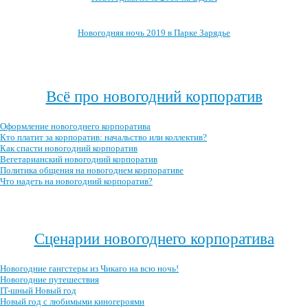
Новогодняя ночь 2019 в Парке Зарядье
Посмотреть, где ещё можно провести новогоднюю ночь 2019 →
Всё про новогодний корпоратив
Оформление новогоднего корпоратива
Кто платит за корпоратив: начальство или коллектив?
Как спасти новогодний корпоратив
Вегетарианский новогодний корпоратив
Политика общения на новогоднем корпоративе
Что надеть на новогодний корпоратив?
Посмотреть все записи про новогодний корпоратив →
Сценарии новогоднего корпоратива
Новогодние гангстеры из Чикаго на всю ночь!
Новогодние путешествия
IT-шный Новый год
Новый год с любимыми киногероями