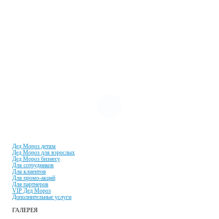
Посмотреть все символы Нового года →
УСЛУГИ И ЦЕНЫ
Дед Мороз детям
Дед Мороз для взрослых
Дед Мороз бизнесу
Для сотрудников
Для клиентов
Для промо-акций
Для партнеров
VIP Дед Мороз
Дополнительные услуги
ГАЛЕРЕЯ