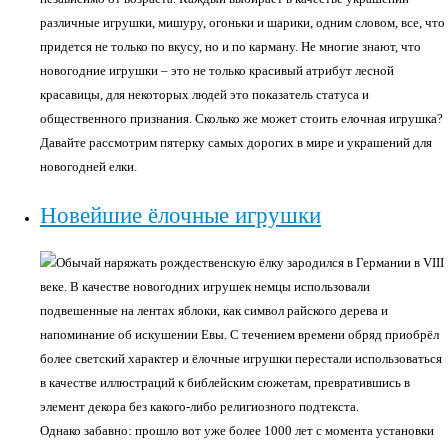
различные игрушки, мишуру, огоньки и шарики, одним словом, все, что
придется не только по вкусу, но и по карману. Не многие знают, что
новогодние игрушки – это не только красивый атрибут лесной
красавицы, для некоторых людей это показатель статуса и
общественного признания. Сколько же может стоить елочная игрушка?
Давайте рассмотрим пятерку самых дорогих в мире и украшений для
новогодней елки.
Новейшие ёлочные игрушки
Обычай наряжать рождественскую ёлку зародился в Германии в VIII
веке. В качестве новогодних игрушек немцы использовали
подвешенные на лентах яблоки, как символ райского дерева и
напоминание об искушении Евы. С течением времени обряд приобрёл
более светский характер и ёлочные игрушки перестали использоваться
в качестве иллюстраций к библейским сюжетам, превратившись в
элемент декора без какого-либо религиозного подтекста.
Однако забавно: прошло вот уже более 1000 лет с момента установки