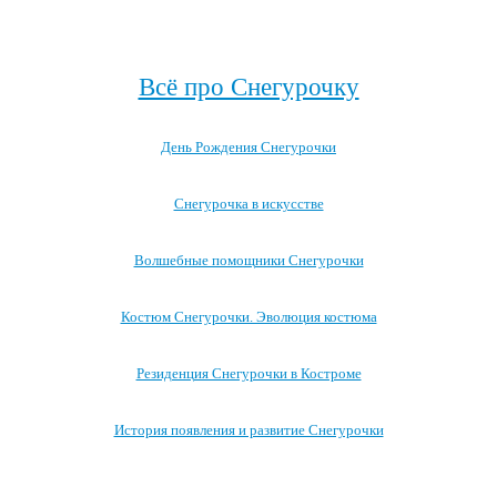
Посмотреть все записи про Деда Мороза →
Всё про Снегурочку
День Рождения Снегурочки
Снегурочка в искусстве
Волшебные помощники Снегурочки
Костюм Снегурочки. Эволюция костюма
Резиденция Снегурочки в Костроме
История появления и развитие Снегурочки
Посмотреть все записи про Снегурочку →