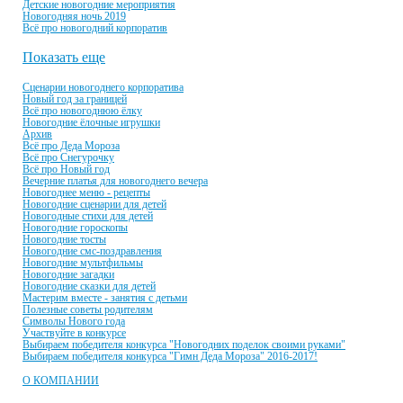
Детские новогодние мероприятия
Новогодняя ночь 2019
Всё про новогодний корпоратив
Показать еще
Сценарии новогоднего корпоратива
Новый год за границей
Всё про новогоднюю ёлку
Новогодние ёлочные игрушки
Архив
Всё про Деда Мороза
Всё про Снегурочку
Всё про Новый год
Вечерние платья для новогоднего вечера
Новогоднее меню - рецепты
Новогодние сценарии для детей
Новогодные стихи для детей
Новогодние гороскопы
Новогодние тосты
Новогодние смс-поздравления
Новогодние мультфильмы
Новогодние загадки
Новогодние сказки для детей
Мастерим вместе - занятия с детьми
Полезные советы родителям
Символы Нового года
Участвуйте в конкурсе
Выбираем победителя конкурса "Новогодних поделок своими руками"
Выбираем победителя конкурса "Гимн Деда Мороза" 2016-2017!
О КОМПАНИИ