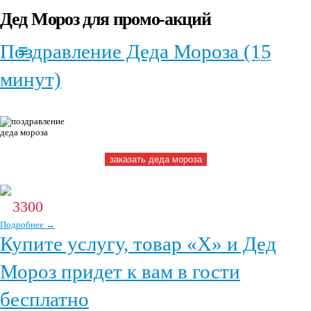
Дед Мороз для промо-акций
+7(966)335-
55-37
Поздравление Деда Мороза (15
Круглосуточно
минут)
Прекрасный способ обрадовать близких вам людей
новогодним волшебством! Поздравление от Деда Мороза -
это динамичное новогоднее шоу в исполнении наших профессионалов.
заказать деда мороза
Заказать поздравление Деда Мороза возможно до 28 декабря!
3300
От
р.
Подробнее →
Купите услугу, товар «Х» и Дед
Мороз придет к вам в гости
бесплатно