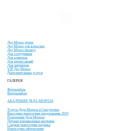
УСЛУГИ И ЦЕНЫ
Дед Мороз детям
Дед Мороз для взрослых
Дед Мороз бизнесу
Для сотрудников
Для клиентов
Для промо-акций
Для партнеров
VIP Дед Мороз
Дополнительные услуги
ГАЛЕРЕЯ
Фотоальбом
Видеоальбом
АКАДЕМИЯ ДЕДА МОРОЗА
Услуги Деда Мороза и Снегурочки
Выгодные новогодние предложения 2019
Резиденции Деда Мороза
Детские карнавальные костюмы
Сладкие новогодние подарки
Новогоднее оформление