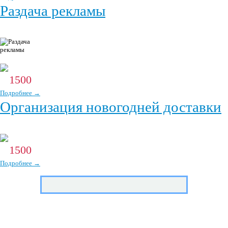
Раздача рекламы
Раздача рекламных буклетов новогодними персонажами в
людных местах - Дед мороз, Снегурочка, Снеговик.
1500
От
р.
Подробнее →
Организация новогодней доставки
1500
От
р.
Подробнее →