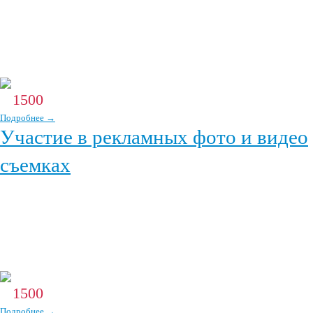
В условленный день и час Дед Мороз и Снегурочка поздравят вашего клиента
от имени вашего же бизнеса и подарят ему и его семье самую настоящую
новогоднюю сказку!
1500
От
р.
Подробнее →
Участие в рекламных фото и видео
съемках
Большой выбор моделей новогодних костюмов, самые разнообразные
аксессуары и атрибуты! Услуги наших фото и видео-операторов, наша фото и
видео студия — все это может быть в вашем распоряжении на новогодние
праздники!
1500
От
р.
Подробнее →