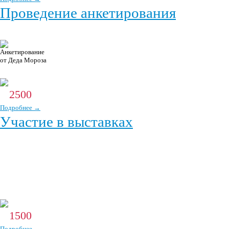
Проведение анкетирования
Даже если человек спешит или не в настроении, он будет рад
ответить на вопросы новогодних волшебников. В каждом из
нас с детства заложено — Дед Мороз спрашивает, я автоматически отвечаю!
2500
От
р.
Подробнее →
Участие в выставках
Деды Морозы и Снегурочки Единой службы Деда Мороза гарантированно
привлекут внимание к вашей экспозиции, они будут фотографироваться с
посетителями, поздравлять и развлекать их, дарить вашу сувенирную
продукцию!
1500
От
р.
Подробнее →