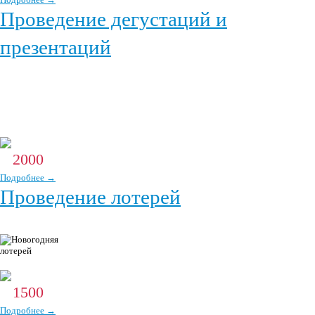
Проведение дегустаций и
презентаций
Люди верят Деду Морозу и Снегурочке, они — волшебники, они не могут
обманывать! Эта вера передается товару или услуге, которые они будут
представлять. Оригинально и по-новогоднему!
2000
От
р.
Подробнее →
Проведение лотерей
Новогодние лотереи от Деда Мороза и Снегурочки! Играй и
выигрывай новогодние подарки и призы!
1500
От
р.
Подробнее →