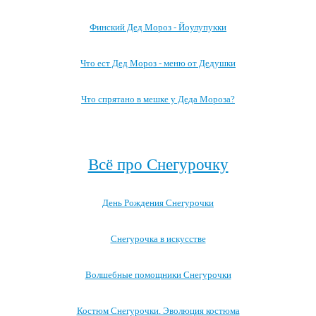
Финский Дед Мороз - Йоулупукки
Что ест Дед Мороз - меню от Дедушки
Что спрятано в мешке у Деда Мороза?
Посмотреть все записи про Деда Мороза →
Всё про Снегурочку
День Рождения Снегурочки
Снегурочка в искусстве
Волшебные помощники Снегурочки
Костюм Снегурочки. Эволюция костюма