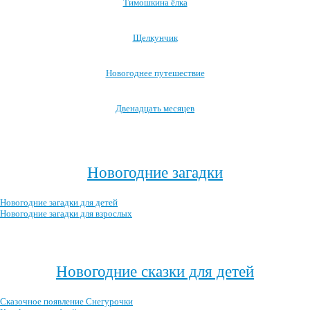
Тимошкина ёлка
Щелкунчик
Новогоднее путешествие
Двенадцать месяцев
Посмотреть все новогодние мультфильмы →
Новогодние загадки
Новогодние загадки для детей
Новогодние загадки для взрослых
Посмотреть все новогодние загадки →
Новогодние сказки для детей
Сказочное появление Снегурочки