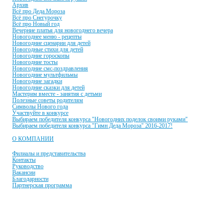
Архив
Всё про Деда Мороза
Всё про Снегурочку
Всё про Новый год
Вечерние платья для новогоднего вечера
Новогоднее меню - рецепты
Новогодние сценарии для детей
Новогодные стихи для детей
Новогодние гороскопы
Новогодние тосты
Новогодние смс-поздравления
Новогодние мультфильмы
Новогодние загадки
Новогодние сказки для детей
Мастерим вместе - занятия с детьми
Полезные советы родителям
Символы Нового года
Участвуйте в конкурсе
Выбираем победителя конкурса "Новогодних поделок своими руками"
Выбираем победителя конкурса "Гимн Деда Мороза" 2016-2017!
О КОМПАНИИ
Филиалы и представительства
Контакты
Руководство
Вакансии
Благодарности
Партнерская программа
© 2001-2021 Единая служба Деда Мороза