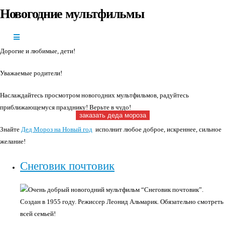
Новогодние мультфильмы
+7(966)335-
55-37
Круглосуточно
Дорогие и любимые, дети!
Уважаемые родители!
Наслаждайтесь просмотром новогодних мультфильмов, радуйтесь
приближающемуся празднику! Верьте в чудо!
заказать деда мороза
Знайте
Дед Мороз на Новый год
исполнит любое доброе, искреннее, сильное
желание!
Снеговик почтовик
Очень добрый новогодний мультфильм “Снеговик почтовик”.
Создан в 1955 году. Режиссер Леонид Альмарик. Обязательно смотреть
всей семьей!