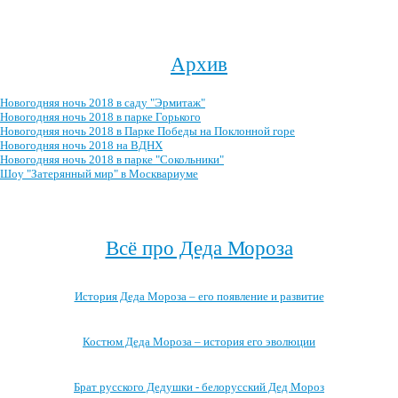
Посмотреть все записи про новогодние ёлочные игрушки →
Архив
Новогодняя ночь 2018 в саду "Эрмитаж"
Новогодняя ночь 2018 в парке Горького
Новогодняя ночь 2018 в Парке Победы на Поклонной горе
Новогодняя ночь 2018 на ВДНХ
Новогодняя ночь 2018 в парке "Сокольники"
Шоу "Затерянный мир" в Москвариуме
Посмотреть весь архив →
Всё про Деда Мороза
История Деда Мороза – его появление и развитие
Костюм Деда Мороза – история его эволюции
Брат русского Дедушки - белорусский Дед Мороз