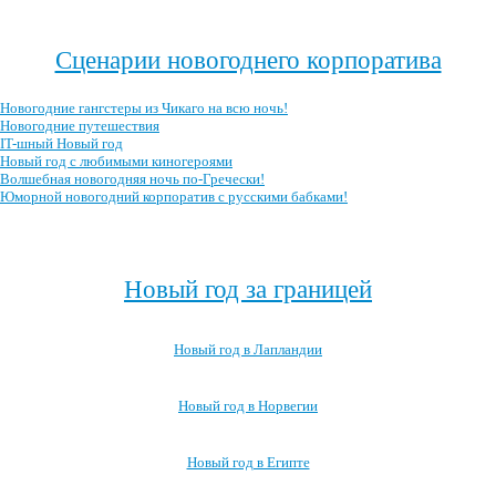
Посмотреть все записи про новогодний корпоратив →
Сценарии новогоднего корпоратива
Новогодние гангстеры из Чикаго на всю ночь!
Новогодние путешествия
IT-шный Новый год
Новый год с любимыми киногероями
Волшебная новогодняя ночь по-Гречески!
Юморной новогодний корпоратив с русскими бабками!
Посмотреть все сценарии новогоднего корпоратива →
Новый год за границей
Новый год в Лапландии
Новый год в Норвегии
Новый год в Египте