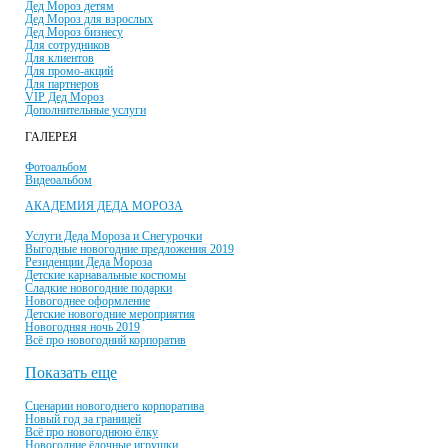
Дед Мороз детям
Дед Мороз для взрослых
Дед Мороз бизнесу
Для сотрудников
Для клиентов
Для промо-акций
Для партнеров
VIP Дед Мороз
Дополнительные услуги
ГАЛЕРЕЯ
Фотоальбом
Видеоальбом
АКАДЕМИЯ ДЕДА МОРОЗА
Услуги Деда Мороза и Снегурочки
Выгодные новогодние предложения 2019
Резиденции Деда Мороза
Детские карнавальные костюмы
Сладкие новогодние подарки
Новогоднее оформление
Детские новогодние мероприятия
Новогодняя ночь 2019
Всё про новогодний корпоратив
Показать еще
Сценарии новогоднего корпоратива
Новый год за границей
Всё про новогоднюю ёлку
Новогодние ёлочные игрушки