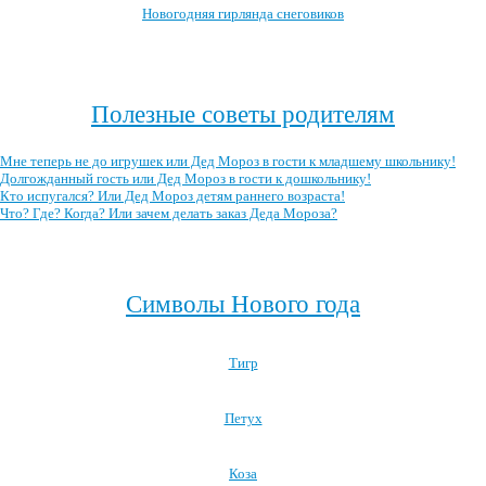
Новогодняя гирлянда снеговиков
Посмотреть все занятия с детьми →
Полезные советы родителям
Мне теперь не до игрушек или Дед Мороз в гости к младшему школьнику!
Долгожданный гость или Дед Мороз в гости к дошкольнику!
Кто испугался? Или Дед Мороз детям раннего возраста!
Что? Где? Когда? Или зачем делать заказ Деда Мороза?
Посмотреть все полезные советы родителям →
Символы Нового года
Тигр
Петух
Коза