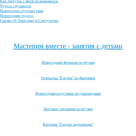
Как Анчутка с феей познакомился
Чудеса случаются
Новогоднее путешествие
Новогодние чудеса
Сказка об Ушастике и Снегурочке
Посмотреть все новогодние детские сказки →
Мастерим вместе - занятия с детьми
Новогодний фонарик из втулки
Открытка "Ёлочка" из фантиков
Новогодняя подставка под карандаши
Цветные снежинки из втулки
Картина "Елочка ладошками"