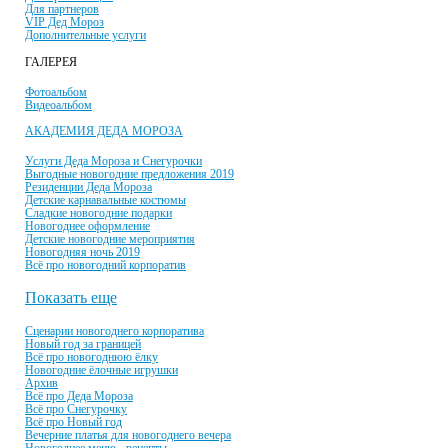
Для партнеров
VIP Дед Мороз
Дополнительные услуги
ГАЛЕРЕЯ
Фотоальбом
Видеоальбом
АКАДЕМИЯ ДЕДА МОРОЗА
Услуги Деда Мороза и Снегурочки
Выгодные новогодние предложения 2019
Резиденции Деда Мороза
Детские карнавальные костюмы
Сладкие новогодние подарки
Новогоднее оформление
Детские новогодние мероприятия
Новогодняя ночь 2019
Всё про новогодний корпоратив
Показать еще
Сценарии новогоднего корпоратива
Новый год за границей
Всё про новогоднюю ёлку
Новогодние ёлочные игрушки
Архив
Всё про Деда Мороза
Всё про Снегурочку
Всё про Новый год
Вечерние платья для новогоднего вечера