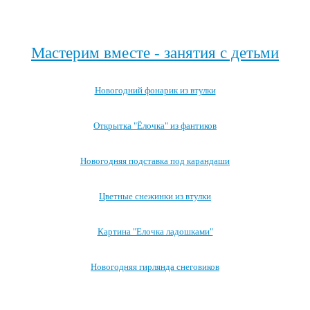
Посмотреть все новогодние детские сказки →
Мастерим вместе - занятия с детьми
Новогодний фонарик из втулки
Открытка "Ёлочка" из фантиков
Новогодняя подставка под карандаши
Цветные снежинки из втулки
Картина "Елочка ладошками"
Новогодняя гирлянда снеговиков
Посмотреть все занятия с детьми →