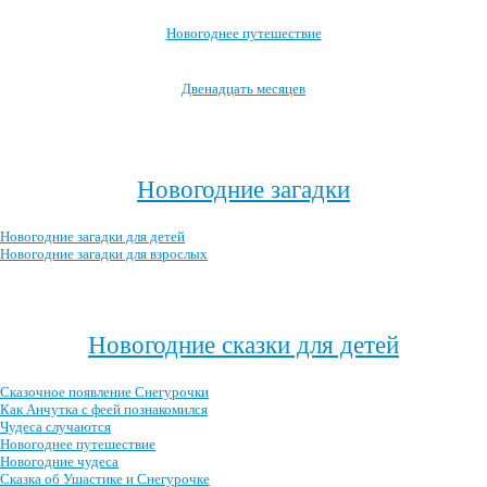
Новогоднее путешествие
Двенадцать месяцев
Посмотреть все новогодние мультфильмы →
Новогодние загадки
Новогодние загадки для детей
Новогодние загадки для взрослых
Посмотреть все новогодние загадки →
Новогодние сказки для детей
Сказочное появление Снегурочки
Как Анчутка с феей познакомился
Чудеса случаются
Новогоднее путешествие
Новогодние чудеса
Сказка об Ушастике и Снегурочке