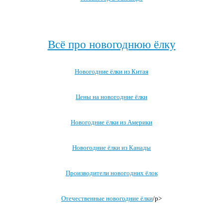
Посмотреть все про Новый год за границей →
Всё про новогоднюю ёлку
Новогодние ёлки из Китая
Цены на новогодние ёлки
Новогодние ёлки из Америки
Новогодние ёлки из Канады
Производители новогодних ёлок
Отечественные новогодние ёлки
/p>
Посмотреть все записи про новогоднюю ёлку →