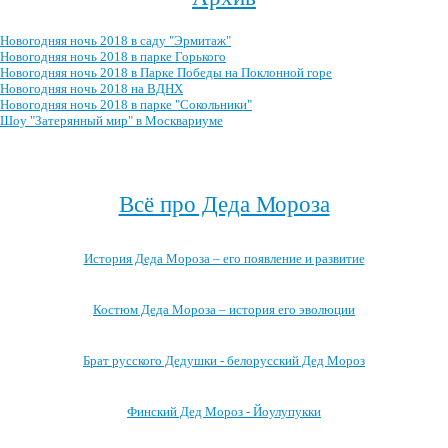
Новогодняя ночь 2018 в саду "Эрмитаж"
Новогодняя ночь 2018 в парке Горького
Новогодняя ночь 2018 в Парке Победы на Поклонной горе
Новогодняя ночь 2018 на ВДНХ
Новогодняя ночь 2018 в парке "Сокольники"
Шоу "Затерянный мир" в Москвариуме
Посмотреть весь архив →
Всё про Деда Мороза
История Деда Мороза – его появление и развитие
Костюм Деда Мороза – история его эволюции
Брат русского Дедушки - белорусский Дед Мороз
Финский Дед Мороз - Йоулупукки