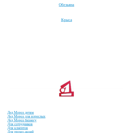
Обезьяна
Крыса
Посмотреть все символы Нового года →
УСЛУГИ И ЦЕНЫ
Дед Мороз детям
Дед Мороз для взрослых
Дед Мороз бизнесу
Для сотрудников
Для клиентов
Для промо-акций