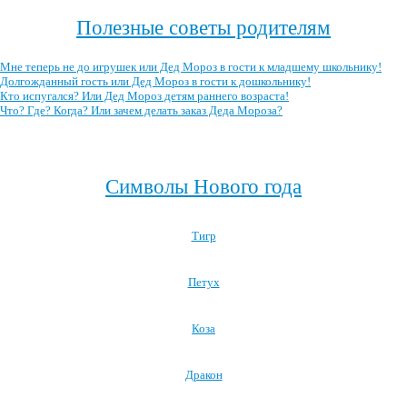
Полезные советы родителям
Мне теперь не до игрушек или Дед Мороз в гости к младшему школьнику!
Долгожданный гость или Дед Мороз в гости к дошкольнику!
Кто испугался? Или Дед Мороз детям раннего возраста!
Что? Где? Когда? Или зачем делать заказ Деда Мороза?
Посмотреть все полезные советы родителям →
Символы Нового года
Тигр
Петух
Коза
Дракон