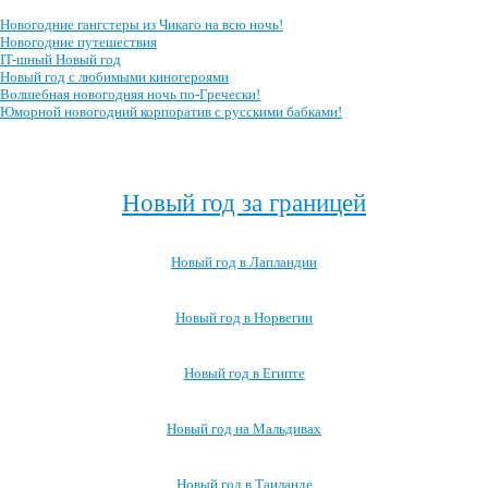
Новогодние гангстеры из Чикаго на всю ночь!
Новогодние путешествия
IT-шный Новый год
Новый год с любимыми киногероями
Волшебная новогодняя ночь по-Гречески!
Юморной новогодний корпоратив с русскими бабками!
Посмотреть все сценарии новогоднего корпоратива →
Новый год за границей
Новый год в Лапландии
Новый год в Норвегии
Новый год в Египте
Новый год на Мальдивах
Новый год в Таиланде