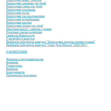
Новогоднее меню - рецепты
Новогодние сценарии для детей
Новогодные стихи для детей
Новогодние гороскопы
Новогодние тосты
Новогодние смс-поздравления
Новогодние мультфильмы
Новогодние загадки
Новогодние сказки для детей
Мастерим вместе - занятия с детьми
Полезные советы родителям
Символы Нового года
Участвуйте в конкурсе
Выбираем победителя конкурса "Новогодних поделок своими руками"
Выбираем победителя конкурса "Гимн Деда Мороза" 2016-2017!
О КОМПАНИИ
Филиалы и представительства
Контакты
Руководство
Вакансии
Благодарности
Партнерская программа
© 2001-2021 Единая служба Деда Мороза
E-mail:
dobroman-dir@ya.ru
Телефон:
+7(966)335-55-37