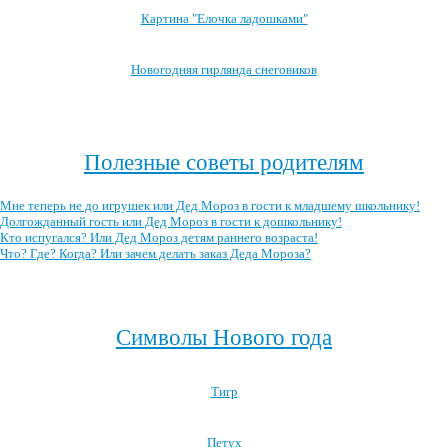
Картина "Елочка ладошками"
Новогодняя гирлянда снеговиков
Посмотреть все занятия с детьми →
Полезные советы родителям
Мне теперь не до игрушек или Дед Мороз в гости к младшему школьнику!
Долгожданный гость или Дед Мороз в гости к дошкольнику!
Кто испугался? Или Дед Мороз детям раннего возраста!
Что? Где? Когда? Или зачем делать заказ Деда Мороза?
Посмотреть все полезные советы родителям →
Символы Нового года
Тигр
Петух