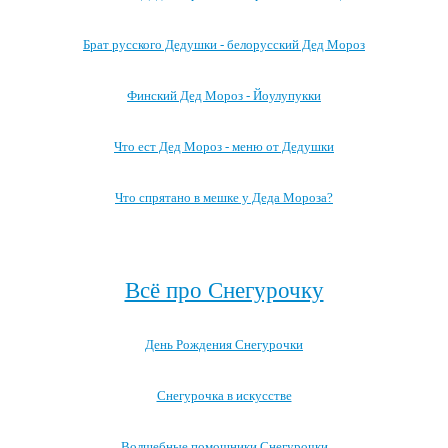
Брат русского Дедушки - белорусский Дед Мороз
Финский Дед Мороз - Йоулупукки
Что ест Дед Мороз - меню от Дедушки
Что спрятано в мешке у Деда Мороза?
Посмотреть все записи про Деда Мороза →
Всё про Снегурочку
День Рождения Снегурочки
Снегурочка в искусстве
Волшебные помощники Снегурочки