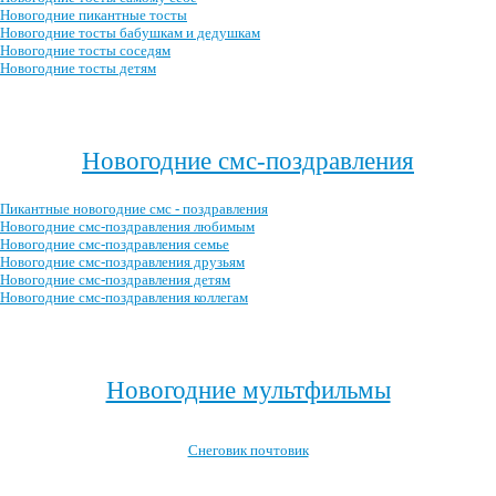
Новогодние пикантные тосты
Новогодние тосты бабушкам и дедушкам
Новогодние тосты соседям
Новогодние тосты детям
Посмотреть все новогодние тосты →
Новогодние смс-поздравления
Пикантные новогодние смс - поздравления
Новогодние смс-поздравления любимым
Новогодние смс-поздравления семье
Новогодние смс-поздравления друзьям
Новогодние смс-поздравления детям
Новогодние смс-поздравления коллегам
Посмотреть все новогодние смс-поздравления →
Новогодние мультфильмы
Снеговик почтовик