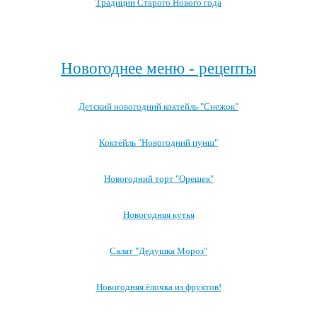
Традиции Старого Нового года
Посмотреть все записи про Новый год
Новогоднее меню - рецепты
Детский новогодний коктейль "Снежок"
Коктейль "Новогодний пунш"
Новогодний торт "Орешек"
Новогодняя кутья
Салат "Дедушка Мороз"
Новогодняя ёлочка из фруктов!