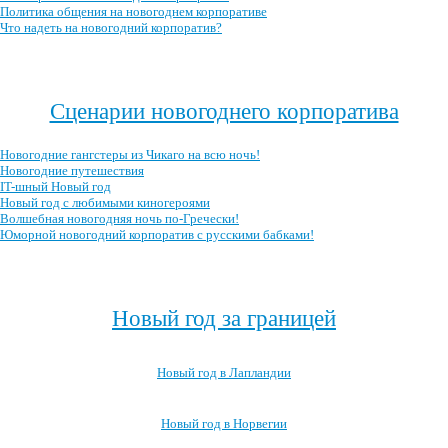
Политика общения на новогоднем корпоративе
Что надеть на новогодний корпоратив?
Посмотреть все записи про новогодний корпоратив →
Сценарии новогоднего корпоратива
Новогодние гангстеры из Чикаго на всю ночь!
Новогодние путешествия
IT-шный Новый год
Новый год с любимыми киногероями
Волшебная новогодняя ночь по-Гречески!
Юморной новогодний корпоратив с русскими бабками!
Посмотреть все сценарии новогоднего корпоратива →
Новый год за границей
Новый год в Лапландии
Новый год в Норвегии