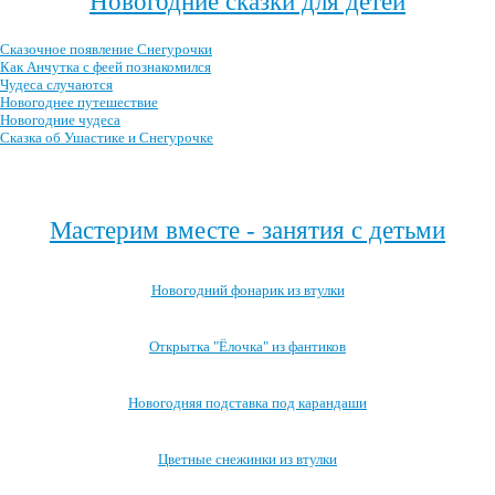
Новогодние сказки для детей
Сказочное появление Снегурочки
Как Анчутка с феей познакомился
Чудеса случаются
Новогоднее путешествие
Новогодние чудеса
Сказка об Ушастике и Снегурочке
Посмотреть все новогодние детские сказки →
Мастерим вместе - занятия с детьми
Новогодний фонарик из втулки
Открытка "Ёлочка" из фантиков
Новогодняя подставка под карандаши
Цветные снежинки из втулки