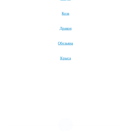
Коза
Дракон
Обезьяна
Крыса
Посмотреть все символы Нового года →