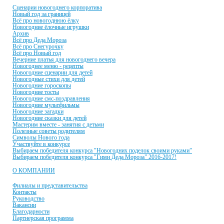
Сценарии новогоднего корпоратива
Новый год за границей
Всё про новогоднюю ёлку
Новогодние ёлочные игрушки
Архив
Всё про Деда Мороза
Всё про Снегурочку
Всё про Новый год
Вечерние платья для новогоднего вечера
Новогоднее меню - рецепты
Новогодние сценарии для детей
Новогодные стихи для детей
Новогодние гороскопы
Новогодние тосты
Новогодние смс-поздравления
Новогодние мультфильмы
Новогодние загадки
Новогодние сказки для детей
Мастерим вместе - занятия с детьми
Полезные советы родителям
Символы Нового года
Участвуйте в конкурсе
Выбираем победителя конкурса "Новогодних поделок своими руками"
Выбираем победителя конкурса "Гимн Деда Мороза" 2016-2017!
О КОМПАНИИ
Филиалы и представительства
Контакты
Руководство
Вакансии
Благодарности
Партнерская программа