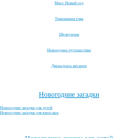
Мисс Новый год
Тимошкина ёлка
Щелкунчик
Новогоднее путешествие
Двенадцать месяцев
Посмотреть все новогодние мультфильмы →
Новогодние загадки
Новогодние загадки для детей
Новогодние загадки для взрослых
Посмотреть все новогодние загадки →