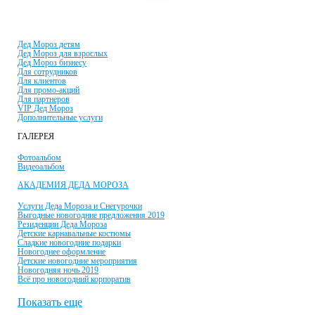
УСЛУГИ И ЦЕНЫ
Дед Мороз детям
Дед Мороз для взрослых
Дед Мороз бизнесу
Для сотрудников
Для клиентов
Для промо-акций
Для партнеров
VIP Дед Мороз
Дополнительные услуги
ГАЛЕРЕЯ
Фотоальбом
Видеоальбом
АКАДЕМИЯ ДЕДА МОРОЗА
Услуги Деда Мороза и Снегурочки
Выгодные новогодние предложения 2019
Резиденции Деда Мороза
Детские карнавальные костюмы
Сладкие новогодние подарки
Новогоднее оформление
Детские новогодние мероприятия
Новогодняя ночь 2019
Всё про новогодний корпоратив
Показать еще