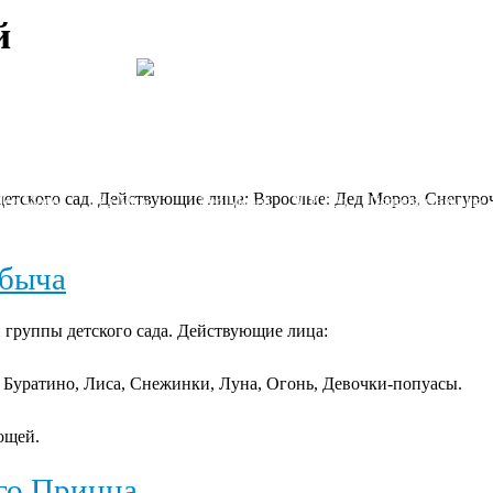
й
етского сад. Действующие лица: Взрослые: Дед Мороз, Снегуроч
Дед Мороз
Дед Мороз
Дед Мороз
VIP Дед
Дополнительные
детям
для взрослых
бизнесу
Мороз
услуги
абыча
 группы детского сада. Действующие лица:
 Буратино, Лиса, Снежинки, Луна, Огонь, Девочки-попуасы.
ощей.
го Принца