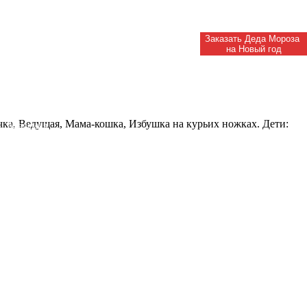
Заказать Деда Мороза
на Новый год
ка, Ведущая, Мама-кошка, Избушка на курьих ножках. Дети:
Академия
Деда Мороза