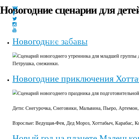
Новогодние сценарии для дете
Новогодние забавы
+7(966)335-55-37
Круглосуточно
Главная
Сценарий новогоднего утренника для младшей группы д
Петрушка, снежинки.
Новогодние приключения Хотт
Сценарий новогоднего праздника для подготовительной
Дети: Снегурочка, Снеговики, Мальвина, Пьеро, Артемон,
Взрослые: Ведущая-Фея, Дед Мороз, Хоттабыч, Карабас, К
Новый год на планете Маленько