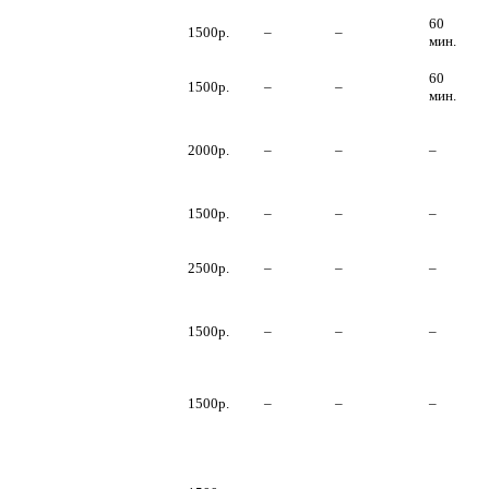
60
Раздача рекламы
1500р.
–
–
мин.
Проведение
60
1500р.
–
–
лотерей
мин.
Проведение
дегустаций и
2000р.
–
–
–
презентаций
Участие в
1500р.
–
–
–
выставках
Проведение
2500р.
–
–
–
анкетирования
Организация
новогодней
1500р.
–
–
–
доставки
Участие в
рекламных фото
1500р.
–
–
–
и видео съемках
Купите услугу,
товар «Х» и Дед