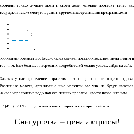
собраны только лучшие люди в своем деле, которые проведут вечер как
ведущие, а также смогут поразить
другими невероятными программами:
на ходулях
;
танцоры
;
музыканты
;
боди-арт
;
иллюзионисты
;
стриптизеры
;
Уникальная команда профессионалов сделает праздник веселым, энергичным и
горячим. Еще больше интересных подробностей можно узнать, зайдя на сайт.
Заказав у нас проведение торжества – это гарантия настоящего отдыха.
Различные мелочи, организационные моменты вас уже не будут касаться.
Живое мероприятие под ключ без лишних проблем. Просто позвоните нам.
+7 (495) 970-95-59 днем или ночью – гарантируем яркое событие.
Снегурочка – цена актрисы!