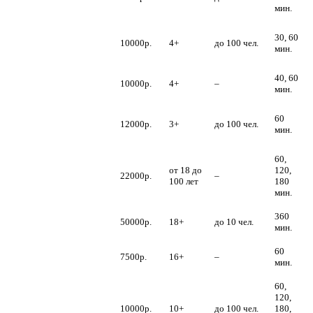
стриптизеры
мин.
Дед Мороз и
30, 60
Снегурочка на
10000р.
4+
до 100 чел.
мин.
ходулях
Дед Мороз –
40, 60
10000р.
4+
–
альпинист
мин.
Дед Мороз и
60
Снегурочка –
12000р.
3+
до 100 чел.
мин.
музыканты
60,
Дед Мороз и
от 18 до
120,
Снегурочка –
22000р.
–
100 лет
180
бодиарт
мин.
Дед Мороз –
360
50000р.
18+
до 10 чел.
парашютист
мин.
Дед Мороз в
60
7500р.
16+
–
офис
мин.
60,
Дед Мороз и
120,
Снегурочка
10000р.
10+
до 100 чел.
180,