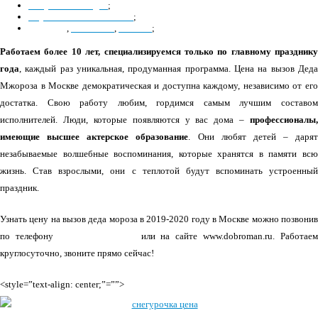
на тройке лошадей
;
с кукольным спектаклем
;
фокусник
,
альпинист
,
алхимик
;
Работаем более 10 лет, специализируемся только по главному празднику
года
, каждый раз уникальная, продуманная программа. Цена на вызов Деда
Мжороза в Москве демократическая и доступна каждому, независимо от его
достатка. Свою работу любим, гордимся самым лучшим составом
исполнителей. Люди, которые появляются у вас дома –
профессионалы,
имеющие высшее актерское образование
. Они любят детей – дарят
незабываемые волшебные воспоминания, которые хранятся в памяти всю
жизнь. Став взрослыми, они с теплотой будут вспоминать устроенный
праздник.
Узнать цену на вызов деда мороза в 2019-2020 году в Москве можно позвонив
по телефону
+7(495) 970-95-59
или на сайте www.dobroman.ru. Работаем
круглосуточно, звоните прямо сейчас!
<style=”text-align: center;”=””>