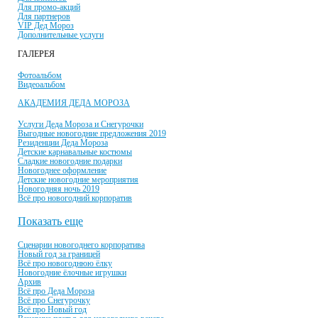
Для промо-акций
Для партнеров
VIP Дед Мороз
Дополнительные услуги
ГАЛЕРЕЯ
Фотоальбом
Видеоальбом
АКАДЕМИЯ ДЕДА МОРОЗА
Услуги Деда Мороза и Снегурочки
Выгодные новогодние предложения 2019
Резиденции Деда Мороза
Детские карнавальные костюмы
Сладкие новогодние подарки
Новогоднее оформление
Детские новогодние мероприятия
Новогодняя ночь 2019
Всё про новогодний корпоратив
Показать еще
Сценарии новогоднего корпоратива
Новый год за границей
Всё про новогоднюю ёлку
Новогодние ёлочные игрушки
Архив
Всё про Деда Мороза
Всё про Снегурочку
Всё про Новый год