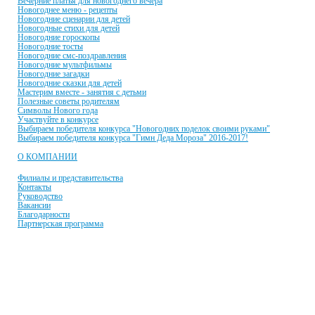
Вечерние платья для новогоднего вечера
Новогоднее меню - рецепты
Новогодние сценарии для детей
Новогодные стихи для детей
Новогодние гороскопы
Новогодние тосты
Новогодние смс-поздравления
Новогодние мультфильмы
Новогодние загадки
Новогодние сказки для детей
Мастерим вместе - занятия с детьми
Полезные советы родителям
Символы Нового года
Участвуйте в конкурсе
Выбираем победителя конкурса "Новогодних поделок своими руками"
Выбираем победителя конкурса "Гимн Деда Мороза" 2016-2017!
О КОМПАНИИ
Филиалы и представительства
Контакты
Руководство
Вакансии
Благодарности
Партнерская программа
© 2001-2021 Единая служба Деда Мороза
E-mail:
dobroman-dir@ya.ru
Телефон:
+7(966)335-55-37