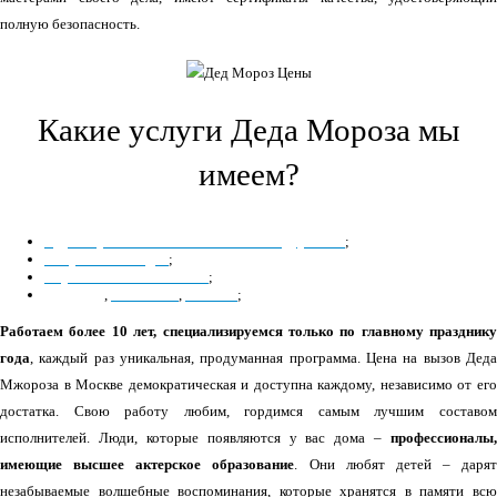
полную безопасность.
Какие услуги Деда Мороза мы
имеем?
с дрессированными животными или друзьями
;
на тройке лошадей
;
с кукольным спектаклем
;
фокусник
,
альпинист
,
алхимик
;
Работаем более 10 лет, специализируемся только по главному празднику
года
, каждый раз уникальная, продуманная программа. Цена на вызов Деда
Мжороза в Москве демократическая и доступна каждому, независимо от его
достатка. Свою работу любим, гордимся самым лучшим составом
исполнителей. Люди, которые появляются у вас дома –
профессионалы,
имеющие высшее актерское образование
. Они любят детей – дарят
незабываемые волшебные воспоминания, которые хранятся в памяти всю