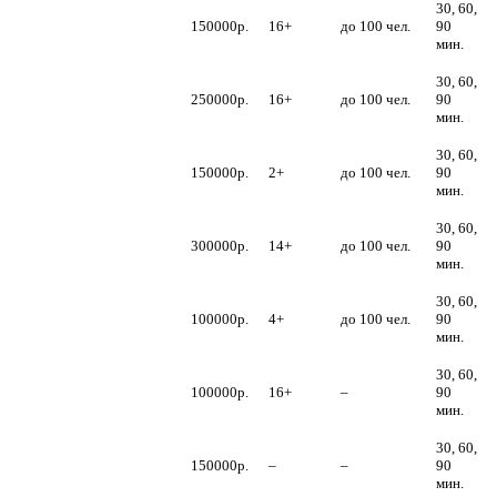
30, 60,
Артисты Comedy
150000р.
16+
до 100 чел.
90
Woman
мин.
30, 60,
Артисты Наша
250000р.
16+
до 100 чел.
90
Russia
мин.
30, 60,
Популярные
150000р.
2+
до 100 чел.
90
Актеры
мин.
30, 60,
Популярные
300000р.
14+
до 100 чел.
90
телеведущие
мин.
30, 60,
Звезды эстрады
100000р.
4+
до 100 чел.
90
мин.
30, 60,
Участники
100000р.
16+
–
90
проекта ДОМ2
мин.
30, 60,
Популярные
150000р.
–
–
90
юмористы
мин.