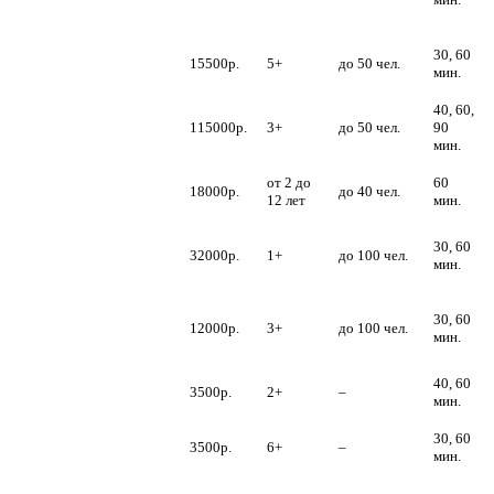
животные
Дед Мороз –
30, 60
15500р.
5+
до 50 чел.
алхимик
мин.
Дед Мороз и
40, 60,
Снегурочка +
115000р.
3+
до 50 чел.
90
тройка лошадей
мин.
Кукольный театр
от 2 до
60
18000р.
до 40 чел.
Деда Мороза
12 лет
мин.
Новогодние
30, 60
спектакли, елки,
32000р.
1+
до 100 чел.
мин.
представления
Дед Мороз и
30, 60
Снегурочка –
12000р.
3+
до 100 чел.
мин.
фокусники
Дед Мороз в
40, 60
3500р.
2+
–
детский сад
мин.
Дед Мороз в
30, 60
3500р.
6+
–
школу
мин.
Дед Мороз и