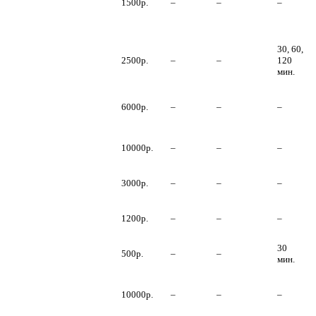
Мороз придет к
1500р.
–
–
–
вам в гости
бесплатно
30, 60,
Фото/видео
2500р.
–
–
120
съемка
мин.
Заказ
новогоднего
6000р.
–
–
–
платья
Новогодние туры
10000р.
–
–
–
и путешествия
Доставка
3000р.
–
–
–
новогодних елок
Трезвый
1200р.
–
–
–
водитель
Доставка
30
500р.
–
–
подарков
мин.
Новогоднее
оформление и
10000р.
–
–
–
дизайн