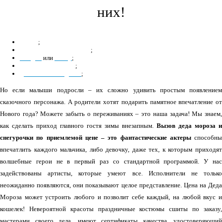
них!
домой
;
на новогодний утренник
;
в садик
или
школу
;
детскую площадку
;
для особенных деток
;
Но если малыши подросли – их сложно удивить простым появлением
сказочного персонажа. А родители хотят подарить памятное впечатление от
Нового года? Можете забыть о переживаниях – это наша задача! Мы знаем,
как сделать приход главного гостя зимы внезапным.
Вызов деда мороза и
снегурочки по приемлемой цене – это фантастические актеры
способны
впечатлить каждого мальчика, либо девочку, даже тех, к которым приходят
волшебные герои не в первый раз со стандартной программой. У нас
задействованы артисты, которые умеют все. Исполнители не только
неожиданно появляются, они показывают целое представление. Цена на Деда
Мороза может устроить любого и позволит себе каждый, на любой вкус и
кошелек! Невероятной красоты праздничные костюмы сшиты по заказу,
мастерами своего дела, имеют сертификаты качества, удостоверяющий