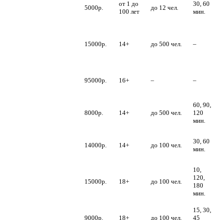
от 1 до
30, 60
Снегурочка + их
5000р.
до 12 чел.
100 лет
мин.
друзья
Новогодний
корпоратив для
15000р.
14+
до 500 чел.
–
государственных
компаний
Новогодний
корпоратив под
95000р.
16+
–
–
ключ
60, 90,
Дед Мороз на
8000р.
14+
до 500 чел.
120
корпоратив
мин.
Дед Мороз и
30, 60
Снегурочка –
14000р.
14+
до 100 чел.
мин.
афроамериканцы
10,
Дед Мороз –
120,
15000р.
18+
до 100 чел.
бармен
180
мин.
Дед Мороз и
15, 30,
Снегурочка –
9000р.
18+
до 100 чел.
45