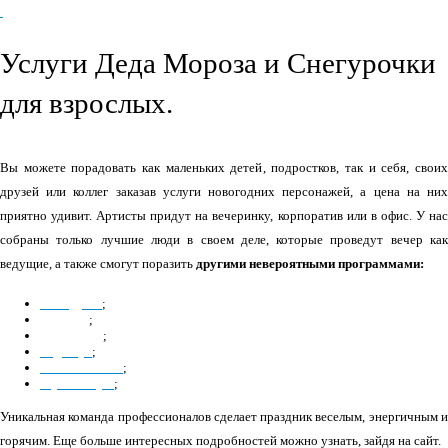
Услуги Деда Мороза и Снегурочки
для взрослых.
Вы можете порадовать как маленьких детей, подростков, так и себя, своих
друзей или коллег заказав услуги новогодних персонажей, а цена на них
приятно удивит. Артисты придут на вечеринку, корпоратив или в офис. У нас
собраны только лучшие люди в своем деле, которые проведут вечер как
ведущие, а также смогут поразить
другими невероятными программами:
на ходулях
;
танцоры
;
музыканты
;
боди-арт
;
иллюзионисты
;
стриптизеры
;
Уникальная команда профессионалов сделает праздник веселым, энергичным и
горячим. Еще больше интересных подробностей можно узнать, зайдя на сайт.