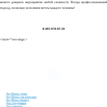
можете доверить мероприятие любой сложности. Всегда профессиональный
подход, поскольку исполняем мечты каждого человека!
Единая служба Деда Мороза
8-495-970-95-59
</style=”text-align:>
УСЛУГИ И ЦЕНЫ
Дед Мороз детям
Дед Мороз для взрослых
Дед Мороз бизнесу
Для сотрудников
Для клиентов