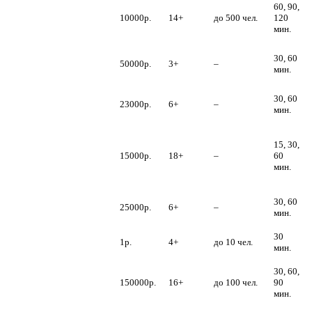
Новогодний
60, 90,
корпоратив без
10000р.
14+
до 500 чел.
120
Деда Мороза
мин.
Светящиеся Дед
30, 60
Мороз и
50000р.
3+
–
мин.
Снегурочка
Надувной Дед
30, 60
23000р.
6+
–
Мороз
мин.
Шуточный
стриптиз
15, 30,
ростовой куклы
15000р.
18+
–
60
Деда Мороза и
мин.
Снегурочки
Оркестр Деда
30, 60
25000р.
6+
–
Мороза
мин.
Дед Мороз для
30
1р.
4+
до 10 чел.
особенных детей
мин.
30, 60,
Артисты Comedy
150000р.
16+
до 100 чел.
90
Club
мин.