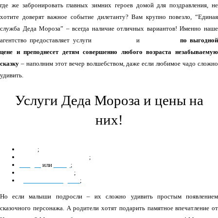
где же забронировать главных зимних героев домой для поздравления, не
хотите доверят важное событие дилетанту? Вам крупно повезло, “Единая
служба Деда Мороза” – всегда наличие отличных вариантов! Именно наше
агентство предоставляет услуги
Деда
Мороза
и
Снегурочки
по выгодной
цене и преподнесет детям совершенно любого возраста незабываемую
сказку
– наполним этот вечер волшебством, даже если любимое чадо сложно
удивить.
Услуги Деда Мороза и цены на
них!
домой
;
на новогодний утренник
;
в садик
или
школу
;
детскую площадку
;
для особенных деток
;
Но если малыши подросли – их сложно удивить простым появлением
сказочного персонажа. А родители хотят подарить памятное впечатление от