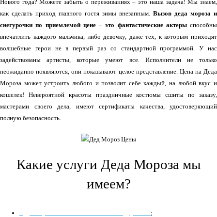
Нового года? Можете забыть о переживаниях – это наша задача! Мы знаем,
как сделать приход главного гостя зимы внезапным.
Вызов деда мороза и
снегурочки по приемлемой цене – это фантастические актеры
способны
впечатлить каждого мальчика, либо девочку, даже тех, к которым приходят
волшебные герои не в первый раз со стандартной программой. У нас
задействованы артисты, которые умеют все. Исполнители не только
неожиданно появляются, они показывают целое представление. Цена на Деда
Мороза может устроить любого и позволит себе каждый, на любой вкус и
кошелек! Невероятной красоты праздничные костюмы сшиты по заказу,
мастерами своего дела, имеют сертификаты качества, удостоверяющий
полную безопасность.
Какие услуги Деда Мороза мы
имеем?
с дрессированными животными или друзьями
;