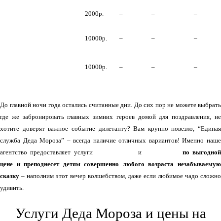
Стилист-
2000р.
–
–
–
визажист на дом
Пиротехническое
10000р.
–
–
–
шоу
Выездной
ресторан –
10000р.
–
–
–
кейтеринг
До главной ночи года остались считанные дни. До сих пор не можете выбрать
где же забронировать главных зимних героев домой для поздравления, не
хотите доверят важное событие дилетанту? Вам крупно повезло, “Единая
служба Деда Мороза” – всегда наличие отличных вариантов! Именно наше
агентство предоставляет услуги
Деда
Мороза
и
Снегурочки
по выгодной
цене и преподнесет детям совершенно любого возраста незабываемую
сказку
– наполним этот вечер волшебством, даже если любимое чадо сложно
удивить.
Услуги Деда Мороза и цены на