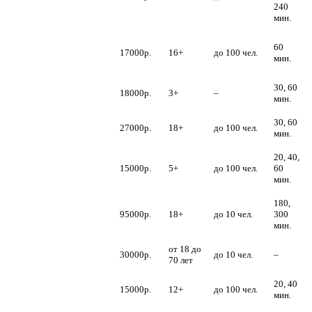
ведущие
240
мин.
Дед Мороз и
60
Снегурочка –
17000р.
16+
до 100 чел.
мин.
танцоры
Дед Мороз –
30, 60
18000р.
3+
–
полиглот
мин.
Дед Мороз –
30, 60
27000р.
18+
до 100 чел.
матершинник
мин.
Дед Мороз и
20, 40,
Снегурочка –
15000р.
5+
до 100 чел.
60
иллюзионисты
мин.
180,
Дед Мороз –
95000р.
18+
до 10 чел.
300
дайвер
мин.
Дед Мороз –
от 18 до
30000р.
до 10 чел.
–
диггер
70 лет
Дед Мороз –
20, 40
15000р.
12+
до 100 чел.
силач
мин.