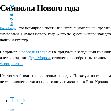
Символы Нового года
– это всемирно известный интернациональный праздник
Новый год
+7(966)335-55-37
Круглосуточно
символами. Символ нового года – это не просто интересная дет
Главная
наций и культур.
Например,
новогодняя ёлка
была придумана западными цивилиза
идет о создании
Деда Мороза
, ставшего своеобразным «лицом» 
мероприятий
.
Не стоит забывать и о восточных народах. Пожалуй, их главным
не слышавшего о таких новогодних символах как Бык, Кролик, 
Тигр