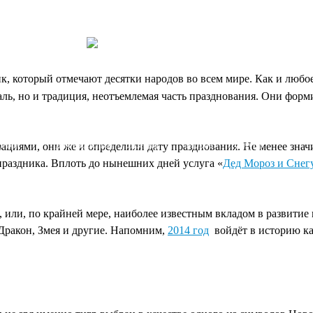
, который отмечают десятки народов во всем мире. Как и любое
аль, но и традиция, неотъемлемая часть празднования. Они форм
Дед Мороз
Дед Мороз
Дед Мороз
VIP Дед
Дополнительные
детям
для взрослых
бизнесу
Мороз
услуги
циями, они же и определили дату празднования. Не менее знач
праздника. Вплоть до нынешних дней услуга «
Дед Мороз и Снег
, или, по крайней мере, наиболее известным вкладом в развитие
Дракон, Змея и другие. Напомним,
2014 год
войдёт в историю ка