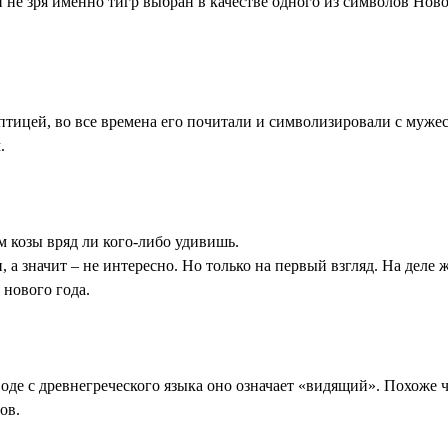
 не зря именно тигр выбран в качестве одного из символов Новог
 птицей, во все времена его почитали и символизировали с муже
.
м козы вряд ли кого-либо удивишь.
 значит – не интересно. Но только на первый взгляд. На деле 
 нового года.
де с древнегреческого языка оно означает «видящий». Похоже ч
ов.