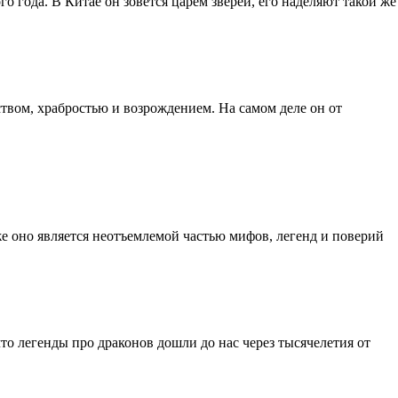
о года. В Китае он зовется царем зверей, его наделяют такой же
ством, храбростью и возрождением. На самом деле он от
же оно является неотъемлемой частью мифов, легенд и поверий
то легенды про драконов дошли до нас через тысячелетия от