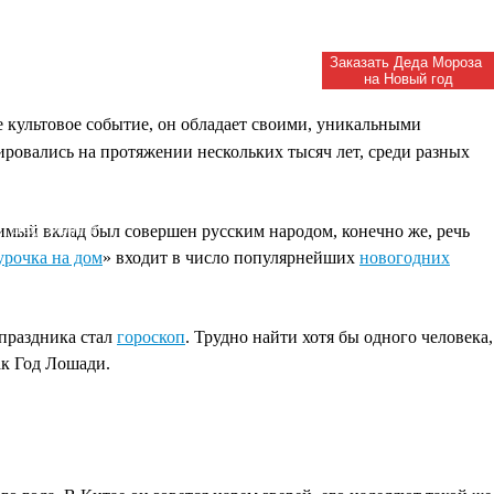
Заказать Деда Мороза
на Новый год
 культовое событие, он обладает своими, уникальными
ировались на протяжении нескольких тысяч лет, среди разных
Академия
Деда Мороза
имый вклад был совершен русским народом, конечно же, речь
урочка на дом
» входит в число популярнейших
новогодних
 праздника стал
гороскоп
. Трудно найти хотя бы одного человека,
к Год Лошади.