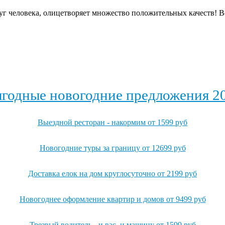
руг человека, олицетворяет множество положительных качеств! В
годные новогодние предложения 2
Выездной ресторан - накормим от 1599 руб
Новогодние туры за границу от 12699 руб
Доставка елок на дом круглосуточно от 2199 руб
Новогоднее оформление квартир и домов от 9499 руб
Трезвый водитель - и вас, и машину от 1599 руб