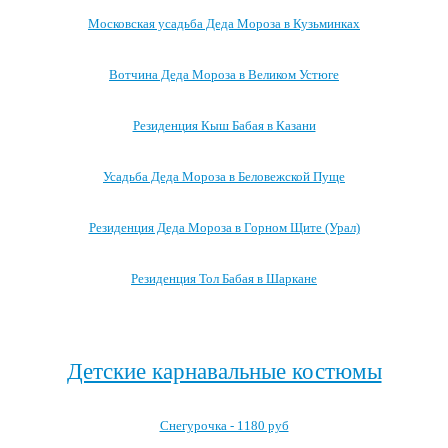
Московская усадьба Деда Мороза в Кузьминках
Вотчина Деда Мороза в Великом Устюге
Резиденция Кыш Бабая в Казани
Усадьба Деда Мороза в Беловежской Пуще
Резиденция Деда Мороза в Горном Щите (Урал)
Резиденция Тол Бабая в Шаркане
Посмотреть все резиденции Деда Мороза →
Детские карнавальные костюмы
Снегурочка - 1180 руб