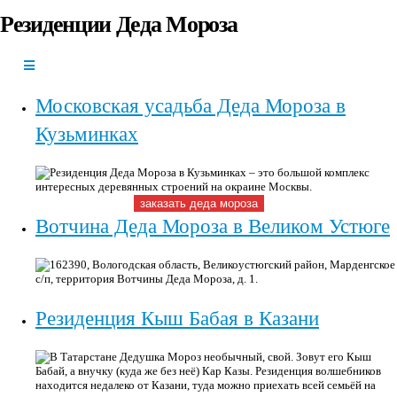
Резиденции Деда Мороза
+7(966)335-
55-37
Круглосуточно
Московская усадьба Деда Мороза в
Кузьминках
Резиденция Деда Мороза в Кузьминках – это большой комплекс
интересных деревянных строений на окраине Москвы.
заказать деда мороза
Вотчина Деда Мороза в Великом Устюге
162390, Вологодская область, Великоустюгский район, Марденгское
с/п, территория Вотчины Деда Мороза, д. 1.
Резиденция Кыш Бабая в Казани
В Татарстане Дедушка Мороз необычный, свой. Зовут его Кыш
Бабай, а внучку (куда же без неё) Кар Казы. Резиденция волшебников
находится недалеко от Казани, туда можно приехать всей семьёй на