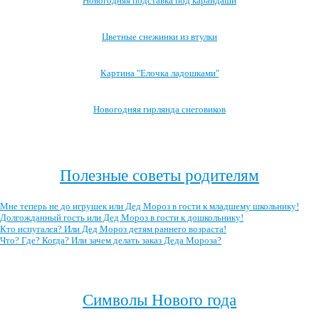
Новогодняя подставка под карандаши
Цветные снежинки из втулки
Картина "Елочка ладошками"
Новогодняя гирлянда снеговиков
Посмотреть все занятия с детьми →
Полезные советы родителям
Мне теперь не до игрушек или Дед Мороз в гости к младшему школьнику!
Долгожданный гость или Дед Мороз в гости к дошкольнику!
Кто испугался? Или Дед Мороз детям раннего возраста!
Что? Где? Когда? Или зачем делать заказ Деда Мороза?
Посмотреть все полезные советы родителям →
Символы Нового года