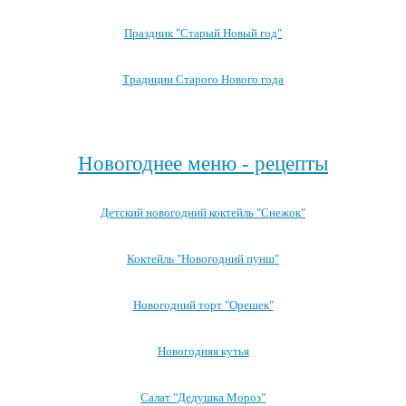
Праздник "Старый Новый год"
Традиции Старого Нового года
Посмотреть все записи про Новый год
Новогоднее меню - рецепты
Детский новогодний коктейль "Снежок"
Коктейль "Новогодний пунш"
Новогодний торт "Орешек"
Новогодняя кутья
Салат "Дедушка Мороз"