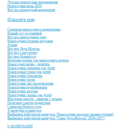
Детские новогодние мероприятия
Новогодняя ночь 2019
Всё про новогодний корпоратив
Показать еще
Сценарии новогоднего корпоратива
Новый год за границей
Всё про новогоднюю ёлку
Новогодние ёлочные игрушки
Архив
Всё про Деда Мороза
Всё про Снегурочку
Всё про Новый год
Вечерние платья для новогоднего вечера
Новогоднее меню - рецепты
Новогодние сценарии для детей
Новогодные стихи для детей
Новогодние гороскопы
Новогодние тосты
Новогодние смс-поздравления
Новогодние мультфильмы
Новогодние загадки
Новогодние сказки для детей
Мастерим вместе - занятия с детьми
Полезные советы родителям
Символы Нового года
Участвуйте в конкурсе
Выбираем победителя конкурса "Новогодних поделок своими руками"
Выбираем победителя конкурса "Гимн Деда Мороза" 2016-2017!
О КОМПАНИИ