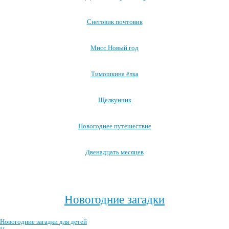
Снеговик почтовик
Мисс Новый год
Тимошкина ёлка
Щелкунчик
Новогоднее путешествие
Двенадцать месяцев
Посмотреть все новогодние мультфильмы →
Новогодние загадки
Новогодние загадки для детей