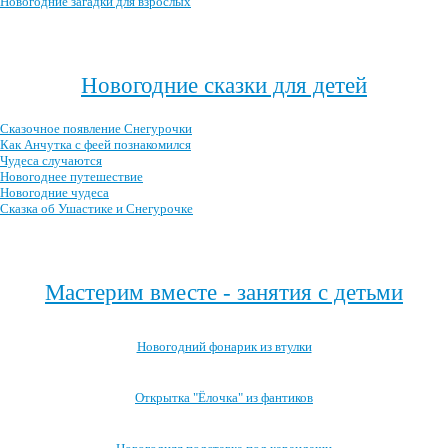
Новогодние загадки для взрослых
Посмотреть все новогодние загадки →
Новогодние сказки для детей
Сказочное появление Снегурочки
Как Анчутка с феей познакомился
Чудеса случаются
Новогоднее путешествие
Новогодние чудеса
Сказка об Ушастике и Снегурочке
Посмотреть все новогодние детские сказки →
Мастерим вместе - занятия с детьми
Новогодний фонарик из втулки
Открытка "Ёлочка" из фантиков