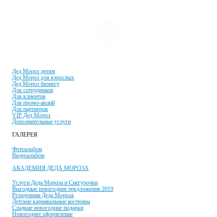
УСЛУГИ И ЦЕНЫ
Дед Мороз детям
Дед Мороз для взрослых
Дед Мороз бизнесу
Для сотрудников
Для клиентов
Для промо-акций
Для партнеров
VIP Дед Мороз
Дополнительные услуги
ГАЛЕРЕЯ
Фотоальбом
Видеоальбом
АКАДЕМИЯ ДЕДА МОРОЗА
Услуги Деда Мороза и Снегурочки
Выгодные новогодние предложения 2019
Резиденции Деда Мороза
Детские карнавальные костюмы
Сладкие новогодние подарки
Новогоднее оформление