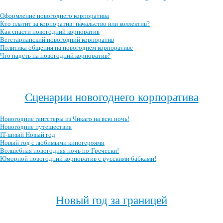
Оформление новогоднего корпоратива
Кто платит за корпоратив: начальство или коллектив?
Как спасти новогодний корпоратив
Вегетарианский новогодний корпоратив
Политика общения на новогоднем корпоративе
Что надеть на новогодний корпоратив?
Посмотреть все записи про новогодний корпоратив →
Сценарии новогоднего корпоратива
Новогодние гангстеры из Чикаго на всю ночь!
Новогодние путешествия
IT-шный Новый год
Новый год с любимыми киногероями
Волшебная новогодняя ночь по-Гречески!
Юморной новогодний корпоратив с русскими бабками!
Посмотреть все сценарии новогоднего корпоратива →
Новый год за границей