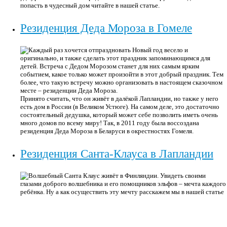
попасть в чудесный дом читайте в нашей статье.
Резиденция Деда Мороза в Гомеле
Каждый раз хочется отпраздновать Новый год весело и
оригинально, и также сделать этот праздник запоминающимся для
детей. Встреча с Дедом Морозом станет для них самым ярким
событием, какое только может произойти в этот добрый праздник. Тем
более, что такую встречу можно организовать в настоящем сказочном
месте – резиденции Деда Мороза.
Принято считать, что он живёт в далёкой Лапландии, но также у него
есть дом в России (в Великом Устюге). На самом деле, это достаточно
состоятельный дедушка, который может себе позволить иметь очень
много домов по всему миру! Так, в 2011 году была воссоздана
резиденция Деда Мороза в Беларуси в окрестностях Гомеля.
Резиденция Санта-Клауса в Лапландии
Волшебный Санта Клаус живёт в Финляндии. Увидеть своими
глазами доброго волшебника и его помощников эльфов – мечта каждого
ребёнка. Ну а как осуществить эту мечту расскажем мы в нашей статье