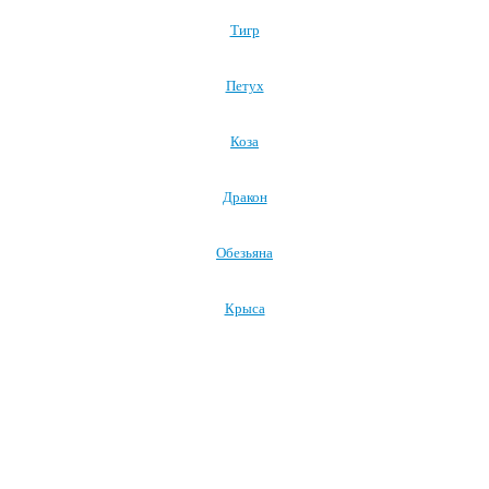
Тигр
Петух
Коза
Дракон
Обезьяна
Крыса
Посмотреть все символы Нового года →