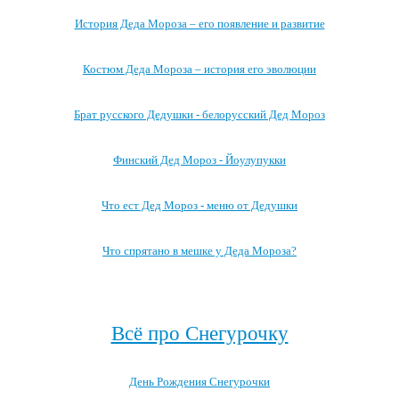
История Деда Мороза – его появление и развитие
Костюм Деда Мороза – история его эволюции
Брат русского Дедушки - белорусский Дед Мороз
Финский Дед Мороз - Йоулупукки
Что ест Дед Мороз - меню от Дедушки
Что спрятано в мешке у Деда Мороза?
Посмотреть все записи про Деда Мороза →
Всё про Снегурочку
День Рождения Снегурочки