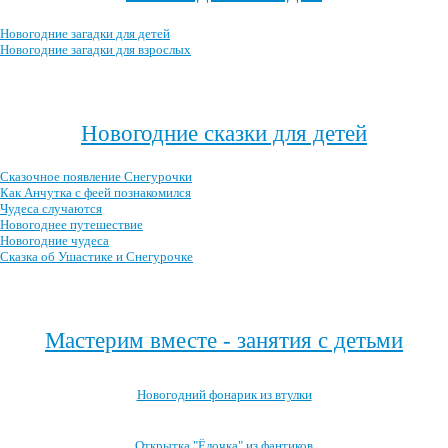
Новогодние загадки для детей
Новогодние загадки для взрослых
Посмотреть все новогодние загадки →
Новогодние сказки для детей
Сказочное появление Снегурочки
Как Анчутка с феей познакомился
Чудеса случаются
Новогоднее путешествие
Новогодние чудеса
Сказка об Ушастике и Снегурочке
Посмотреть все новогодние детские сказки →
Мастерим вместе - занятия с детьми
Новогодний фонарик из втулки
Открытка "Ёлочка" из фантиков