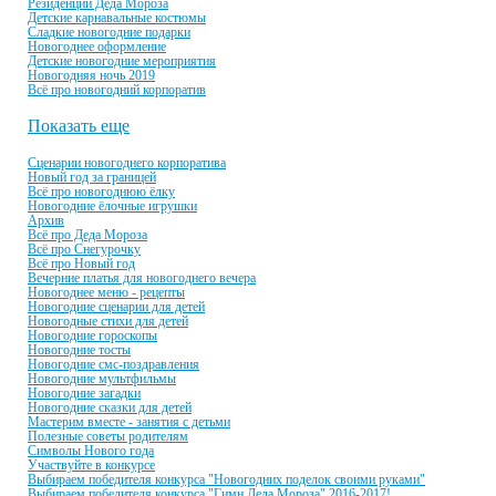
Резиденции Деда Мороза
Детские карнавальные костюмы
Сладкие новогодние подарки
Новогоднее оформление
Детские новогодние мероприятия
Новогодняя ночь 2019
Всё про новогодний корпоратив
Показать еще
Сценарии новогоднего корпоратива
Новый год за границей
Всё про новогоднюю ёлку
Новогодние ёлочные игрушки
Архив
Всё про Деда Мороза
Всё про Снегурочку
Всё про Новый год
Вечерние платья для новогоднего вечера
Новогоднее меню - рецепты
Новогодние сценарии для детей
Новогодные стихи для детей
Новогодние гороскопы
Новогодние тосты
Новогодние смс-поздравления
Новогодние мультфильмы
Новогодние загадки
Новогодние сказки для детей
Мастерим вместе - занятия с детьми
Полезные советы родителям
Символы Нового года
Участвуйте в конкурсе
Выбираем победителя конкурса "Новогодних поделок своими руками"
Выбираем победителя конкурса "Гимн Деда Мороза" 2016-2017!