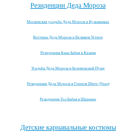
Резиденции Деда Мороза
Московская усадьба Деда Мороза в Кузьминках
Вотчина Деда Мороза в Великом Устюге
Резиденция Кыш Бабая в Казани
Усадьба Деда Мороза в Беловежской Пуще
Резиденция Деда Мороза в Горном Щите (Урал)
Резиденция Тол Бабая в Шаркане
Посмотреть все резиденции Деда Мороза →
Детские карнавальные костюмы