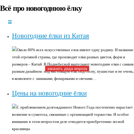
Всё про новогоднюю ёлку
+7(966)335-
55-37
Круглосуточно
Новогодние ёлки из Китая
Около 80% всех искусственных елок имеют одну родину. И название
этой огромной страны, где производят елки разных цветов, форм и
размеров – Китай. В Поднебесной выпускают новогодние елки с самым
заказать деда мороза
разным дизайном: под настоящую ель, под сосну, пушистые и не очень,
в комплекте с шишками, фонариками и свечами…
Цены на новогодние ёлки
С приближением долгожданного Нового Года постепенно нарастает
волнение и суматоха, связанные с организацией торжества. И особое
внимание в этом непростом деле отводится приобретению лесной
красавицы.