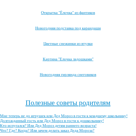
Открытка "Ёлочка" из фантиков
Новогодняя подставка под карандаши
Цветные снежинки из втулки
Картина "Елочка ладошками"
Новогодняя гирлянда снеговиков
Посмотреть все занятия с детьми →
Полезные советы родителям
Мне теперь не до игрушек или Дед Мороз в гости к младшему школьнику!
Долгожданный гость или Дед Мороз в гости к дошкольнику!
Кто испугался? Или Дед Мороз детям раннего возраста!
Что? Где? Когда? Или зачем делать заказ Деда Мороза?