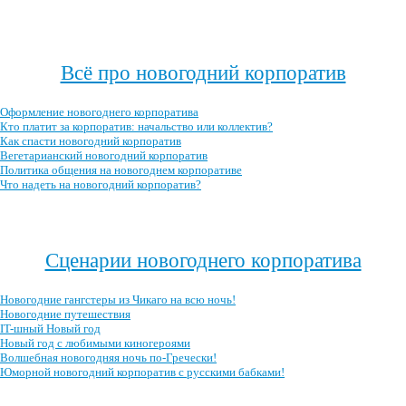
Посмотреть, где ещё можно провести новогоднюю ночь 2019 →
Всё про новогодний корпоратив
Оформление новогоднего корпоратива
Кто платит за корпоратив: начальство или коллектив?
Как спасти новогодний корпоратив
Вегетарианский новогодний корпоратив
Политика общения на новогоднем корпоративе
Что надеть на новогодний корпоратив?
Посмотреть все записи про новогодний корпоратив →
Сценарии новогоднего корпоратива
Новогодние гангстеры из Чикаго на всю ночь!
Новогодние путешествия
IT-шный Новый год
Новый год с любимыми киногероями
Волшебная новогодняя ночь по-Гречески!
Юморной новогодний корпоратив с русскими бабками!
Посмотреть все сценарии новогоднего корпоратива →