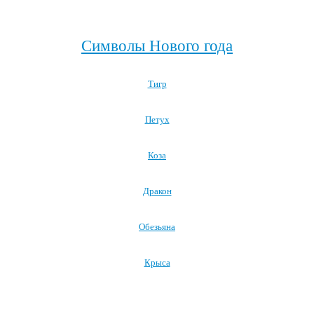
Посмотреть все полезные советы родителям →
Символы Нового года
Тигр
Петух
Коза
Дракон
Обезьяна
Крыса
Посмотреть все символы Нового года →