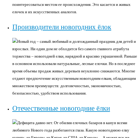
поинтересоваться местом ее происхождения. Это касается и живых
елочек и их искусственных аналогов.
Производители новогодних ёлок
Новый год – самый любимый и долгожданный праздник для детей и
взрослых. Ни один дом не обходится без самого главного атрибута
торжества – новогодней елки, нарядной и красиво украшенной. Раньше
в основном использовали натуральные, лесные елочки. Но в последнее
время объемы продаж живых деревьев неуклонно снижаются. Многие
отдают предпочтение искусственным новогодним елкам, обладающим
множеством преимуществ: долговечностью, экономичностью,
безопасностью, удобством использования.
Отечественные новогодние ёлки
Дефицита давно нет. От обилия елочных базаров в канун всеми
любимого Нового года разбегаются глаза. Какую новогоднюю елку
купить: из Европы, из Китая, из США, из Канады… А может все же