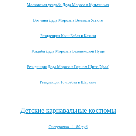
Московская усадьба Деда Мороза в Кузьминках
Вотчина Деда Мороза в Великом Устюге
Резиденция Кыш Бабая в Казани
Усадьба Деда Мороза в Беловежской Пуще
Резиденция Деда Мороза в Горном Щите (Урал)
Резиденция Тол Бабая в Шаркане
Посмотреть все резиденции Деда Мороза →
Детские карнавальные костюмы
Снегурочка - 1180 руб