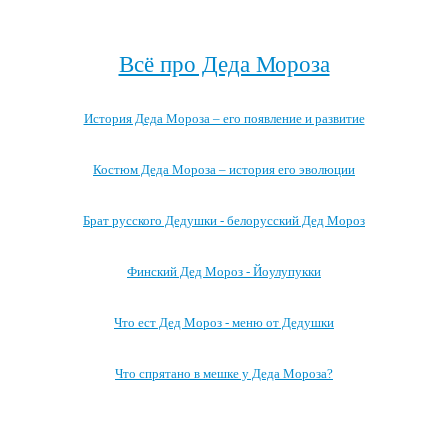
Посмотреть весь архив →
Всё про Деда Мороза
История Деда Мороза – его появление и развитие
Костюм Деда Мороза – история его эволюции
Брат русского Дедушки - белорусский Дед Мороз
Финский Дед Мороз - Йоулупукки
Что ест Дед Мороз - меню от Дедушки
Что спрятано в мешке у Деда Мороза?
Посмотреть все записи про Деда Мороза →