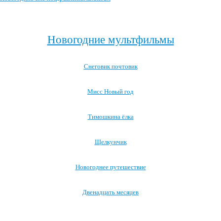
Посмотреть все новогодние смс-поздравления →
Новогодние мультфильмы
Снеговик почтовик
Мисс Новый год
Тимошкина ёлка
Щелкунчик
Новогоднее путешествие
Двенадцать месяцев
Посмотреть все новогодние мультфильмы →