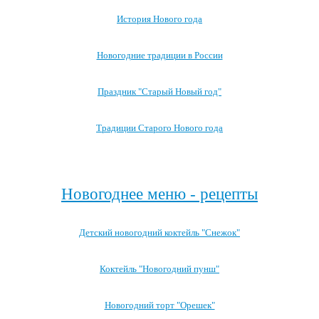
История Нового года
Новогодние традиции в России
Праздник "Старый Новый год"
Традиции Старого Нового года
Посмотреть все записи про Новый год
Новогоднее меню - рецепты
Детский новогодний коктейль "Снежок"
Коктейль "Новогодний пунш"
Новогодний торт "Орешек"