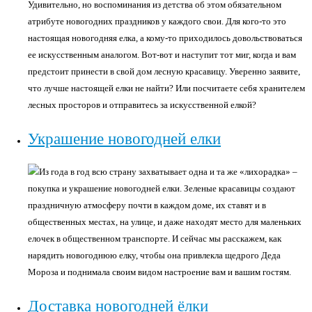
Удивительно, но воспоминания из детства об этом обязательном
атрибуте новогодних праздников у каждого свои. Для кого-то это
настоящая новогодняя елка, а кому-то приходилось довольствоваться
ее искусственным аналогом. Вот-вот и наступит тот миг, когда и вам
предстоит принести в свой дом лесную красавицу. Уверенно заявите,
что лучше настоящей елки не найти? Или посчитаете себя хранителем
лесных просторов и отправитесь за искусственной елкой?
Украшение новогодней елки
Из года в год всю страну захватывает одна и та же «лихорадка» –
покупка и украшение новогодней елки. Зеленые красавицы создают
праздничную атмосферу почти в каждом доме, их ставят и в
общественных местах, на улице, и даже находят место для маленьких
елочек в общественном транспорте. И сейчас мы расскажем, как
нарядить новогоднюю елку, чтобы она привлекла щедрого Деда
Мороза и поднимала своим видом настроение вам и вашим гостям.
Доставка новогодней ёлки