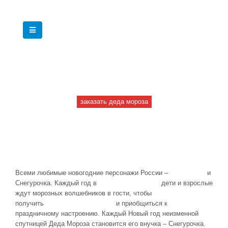
+7(966)335-55-37
Круглосуточно
заказать деда мороза
Всё про Снегурочку
Всеми любимые новогодние персонажи России –
Дед Мороз
и
Снегурочка. Каждый год в
новогоднюю ночь
дети и взрослые
ждут морозных волшебников в гости, чтобы
получить
новогодние подарки
и приобщиться к
праздничному настроению. Каждый Новый год неизменной
спутницей Деда Мороза становится его внучка – Снегурочка.