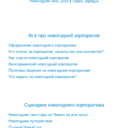
Новогодняя ночь 2019 в Парке Зарядье
Посмотреть, где ещё можно провести новогоднюю ночь 2019
→
Всё про новогодний корпоратив
Оформление новогоднего корпоратива
Кто платит за корпоратив: начальство или коллектив?
Как спасти новогодний корпоратив
Вегетарианский новогодний корпоратив
Политика общения на новогоднем корпоративе
Что надеть на новогодний корпоратив?
Посмотреть все записи про новогодний корпоратив →
Сценарии новогоднего корпоратива
Новогодние гангстеры из Чикаго на всю ночь!
Новогодние путешествия
IT-шный Новый год