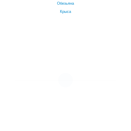
Обезьяна
Крыса
Посмотреть все символы Нового года →
УСЛУГИ И ЦЕНЫ
Дед Мороз детям
Дед Мороз для взрослых
Дед Мороз бизнесу
Для сотрудников
Для клиентов