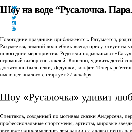
Шоу на воде “Русалочка. Пар
Новогодние праздники приближаются. Разумеется, родит
+7(966)335-55-37
Круглосуточно
Главная
Разумеется, зимний волшебник всегда присутствует на у
новогодние мероприятия. Родители подыскивают «Ёлку» 
огромный выбор спектаклей. Конечно, удивить детей со
достаточно было ёлки, Дедушки, конфет. Теперь ребяти
имеющее аналогов, стартует 27 декабря.
Шоу «Русалочка» удивит люб
Спектакль, созданный по мотивам сказки Андерсена, пере
профессиональные спортсмены, артисты, мировые звёзд
звуковое сопровождение, декорации оставляют неизглади