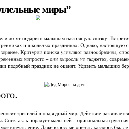
аллельные миры”
ели хотят подарить малышам настоящую сказку! Встретит
тренниках и школьных праздниках. Однако, настоящую ск
заранее. Критерии поиска удивляют разнообразием, спр
Дед Мороз
Дед Мороз
Дед Мороз
VIP Дед
Дополнительные
временных непросто – они выросли на гаджетах, совреме
детям
для взрослых
бизнесу
Мороз
услуги
шки подобный праздник не оценят. Удивить малышню бер
ого.
носит зрителей в подводный мир. Действие развивается в
ы. Спектакль порадует малышей – оригинальная грустна
мое впечатление. Даже взрослые оценят, казалось бы, д