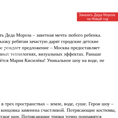
Заказать Деда Мороза
на Новый год
ь Деда Мороза – заветная мечта любого ребенка.
азку ребятам зачастую дарят городские детские
ос рождает предложение – Москва предоставляет
Академия
нных технологиях, визуальных эффектах. Раньше
Деда Мороза
ётся Мария Кисилёва! Уникальное шоу на воде, не
 трех пространствах – земле, воде, суше. Герои шоу –
я концовка заменена счастливой. Потрясающие костюмы,
етское шоу. Потрясающие трюки точно понравятся