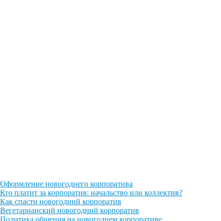
Оформление новогоднего корпоратива
Кто платит за корпоратив: начальство или коллектив?
Как спасти новогодний корпоратив
Вегетарианский новогодний корпоратив
Политика общения на новогоднем корпоративе