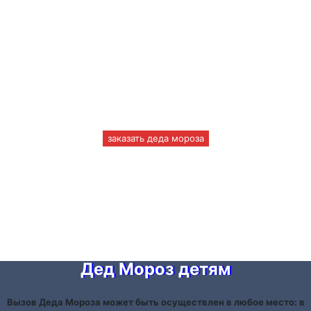
+7(966)335-55-37
Круглосуточно
заказать деда мороза
Исполнять мечты – наша
работа!
С Единой Службой Деда Мороза вы ощутите магию новогоднего
праздника!
Дед Мороз детям
Вызов Деда Мороза может быть осуществлен в любое место: в