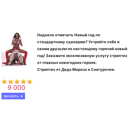
Дед Мороз и Снегурочка –
стриптизёры
Надоело отмечать Новый год по
стандартному сценарию? Устройте себе и
своим друзьям по настоящему горячий новый
год! Закажите эксклюзивную услугу стриптиз
от главных новогодних героев:
Стриптиз от Деда Мороза и
Снегурочки.
9 000
От
р.
заказать ➔
Одни поедут за Дедом Морозом в Великий Устюг
другие будут всю ночь дожидаться его под
елкой! А Вас от волшебного праздника отделяет