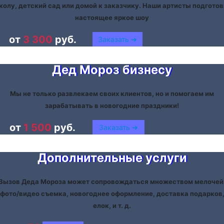
колу, детский сад или домой к заказчику. Наши артисты подготов
настоящее яркое шоу
от
3 300
руб.
Заказать ➔
Дед Мороз бизнесу
Мы не только развлекаем своих клиентов, но и помогаем им
зарабатывать в новогодние праздники!
от
1 500
руб.
Заказать ➔
Дополнительные услуги
Вызов Деда Мороза может сопровождаться множеством мелочей
фото/видео съемка, новогоднее оформление, доставка подарков
елок, и т. д.