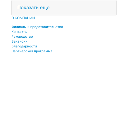
Показать еще
О КОМПАНИИ
Филиалы и представительства
Контакты
Руководство
Вакансии
Благодарности
Партнерская программа
© 2001-2021 Единая служба Деда Мороза
E-mail:
dobroman-dir@ya.ru
Телефон:
+7(966)335-55-37