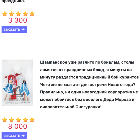
праздника.
3 300
От
р.
заказать ➔
Дед Мороз на корпоратив
Шампанское уже разлито по бокалам, столы
ломятся от праздничных блюд, с минуты на
минуту раздастся традиционный бой курантов
Чего же не хватает для встречи Нового года?
Правильно, ни один новогодний корпоратив не
может обойтись без веселого Деда Мороза и
очаровательной Снегурочки!
8 000
От
р.
заказать ➔