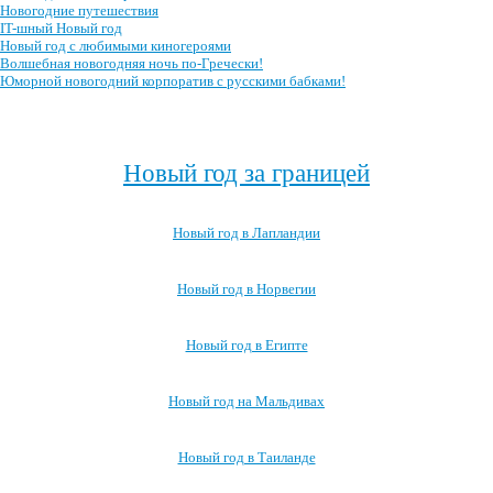
Новогодние путешествия
IT-шный Новый год
Новый год с любимыми киногероями
Волшебная новогодняя ночь по-Гречески!
Юморной новогодний корпоратив с русскими бабками!
Посмотреть все сценарии новогоднего корпоратива →
Новый год за границей
Новый год в Лапландии
Новый год в Норвегии
Новый год в Египте
Новый год на Мальдивах
Новый год в Таиланде