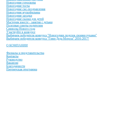
Новогодние гороскопы
Новогодние тосты
Новогодние смс-поздравления
Новогодние мультфильмы
Новогодние загадки
Новогодние сказки для детей
Мастерим вместе - занятия с детьми
Полезные советы родителям
Символы Нового года
Участвуйте в конкурсе
Выбираем победителя конкурса "Новогодних поделок своими руками"
Выбираем победителя конкурса "Гимн Деда Мороза" 2016-2017!
О КОМПАНИИ
Филиалы и представительства
Контакты
Руководство
Вакансии
Благодарности
Партнерская программа
© 2001-2021 Единая служба Деда Мороза
E-mail:
dobroman-dir@ya.ru
Телефон:
+7(966)335-55-37