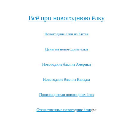
Посмотреть все про Новый год за границей →
Всё про новогоднюю ёлку
Новогодние ёлки из Китая
Цены на новогодние ёлки
Новогодние ёлки из Америки
Новогодние ёлки из Канады
Производители новогодних ёлок
Отечественные новогодние ёлки
/p>
Посмотреть все записи про новогоднюю ёлку →