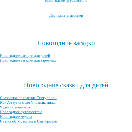
Новогоднее путешествие
Двенадцать месяцев
Посмотреть все новогодние мультфильмы →
Новогодние загадки
Новогодние загадки для детей
Новогодние загадки для взрослых
Посмотреть все новогодние загадки →
Новогодние сказки для детей
Сказочное появление Снегурочки
Как Анчутка с феей познакомился
Чудеса случаются
Новогоднее путешествие
Новогодние чудеса
Сказка об Ушастике и Снегурочке
Посмотреть все новогодние детские сказки →