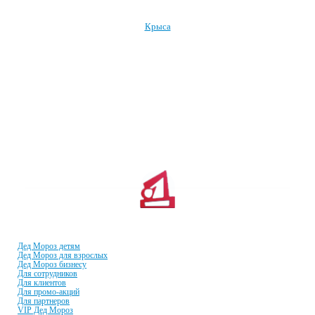
Крыса
Посмотреть все символы Нового года →
УСЛУГИ И ЦЕНЫ
Дед Мороз детям
Дед Мороз для взрослых
Дед Мороз бизнесу
Для сотрудников
Для клиентов
Для промо-акций
Для партнеров
VIP Дед Мороз