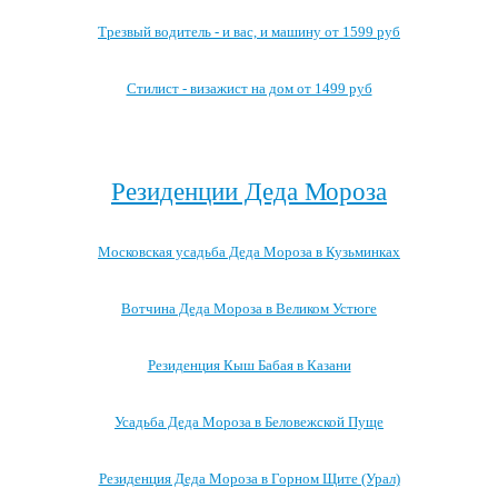
Трезвый водитель - и вас, и машину от 1599 руб
Стилист - визажист на дом от 1499 руб
Посмотреть все выгодные новогодние предложения →
Резиденции Деда Мороза
Московская усадьба Деда Мороза в Кузьминках
Вотчина Деда Мороза в Великом Устюге
Резиденция Кыш Бабая в Казани
Усадьба Деда Мороза в Беловежской Пуще
Резиденция Деда Мороза в Горном Щите (Урал)