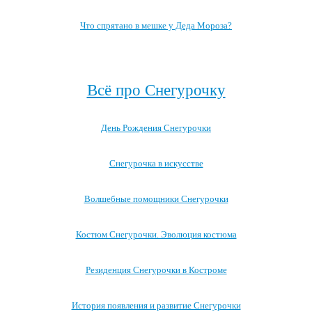
Что спрятано в мешке у Деда Мороза?
Посмотреть все записи про Деда Мороза →
Всё про Снегурочку
День Рождения Снегурочки
Снегурочка в искусстве
Волшебные помощники Снегурочки
Костюм Снегурочки. Эволюция костюма
Резиденция Снегурочки в Костроме
История появления и развитие Снегурочки