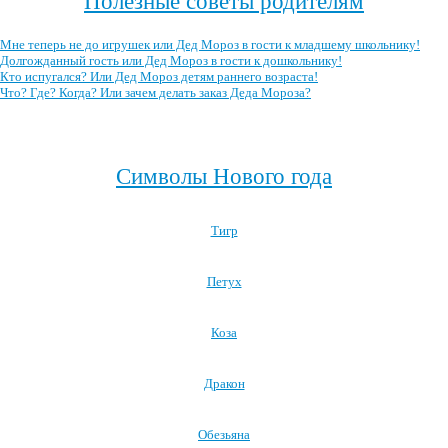
Полезные советы родителям
Мне теперь не до игрушек или Дед Мороз в гости к младшему школьнику!
Долгожданный гость или Дед Мороз в гости к дошкольнику!
Кто испугался? Или Дед Мороз детям раннего возраста!
Что? Где? Когда? Или зачем делать заказ Деда Мороза?
Посмотреть все полезные советы родителям →
Символы Нового года
Тигр
Петух
Коза
Дракон
Обезьяна