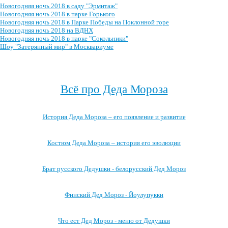
Новогодняя ночь 2018 в саду "Эрмитаж"
Новогодняя ночь 2018 в парке Горького
Новогодняя ночь 2018 в Парке Победы на Поклонной горе
Новогодняя ночь 2018 на ВДНХ
Новогодняя ночь 2018 в парке "Сокольники"
Шоу "Затерянный мир" в Москвариуме
Посмотреть весь архив →
Всё про Деда Мороза
История Деда Мороза – его появление и развитие
Костюм Деда Мороза – история его эволюции
Брат русского Дедушки - белорусский Дед Мороз
Финский Дед Мороз - Йоулупукки
Что ест Дед Мороз - меню от Дедушки