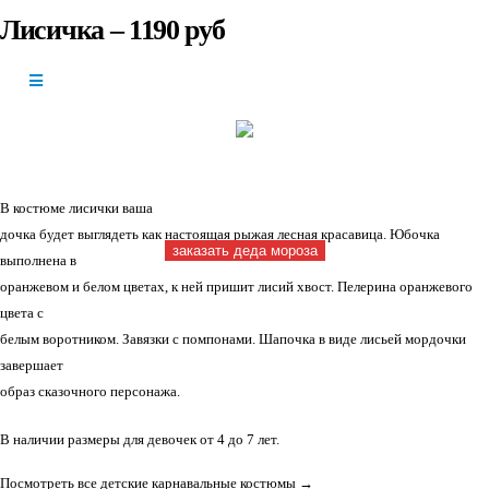
Лисичка – 1190 руб
+7(966)335-
55-37
Круглосуточно
В костюме лисички ваша
дочка будет выглядеть как настоящая рыжая лесная красавица. Юбочка
заказать деда мороза
выполнена в
оранжевом и белом цветах, к ней пришит лисий хвост. Пелерина оранжевого
цвета с
белым воротником. Завязки с помпонами. Шапочка в виде лисьей мордочки
завершает
образ сказочного персонажа.
В наличии размеры для девочек от 4 до 7 лет.
Посмотреть все детские карнавальные костюмы →