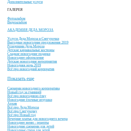
Дополнительные услуги
ГАЛЕРЕЯ
Фотоальбом
Видеоальбом
АКАДЕМИЯ ДЕДА МОРОЗА
Услуги Деда Мороза и Снегурочки
Выгодные новогодние предложения 2019
Резиденции Деда Мороза
Детские карнавальные костюмы
Сладкие новогодние подарки
Новогоднее оформление
Детские новогодние мероприятия
Новогодняя ночь 2019
Всё про новогодний корпоратив
Показать еще
Сценарии новогоднего корпоратива
Новый год за границей
Всё про новогоднюю ёлку
Новогодние ёлочные игрушки
Архив
Всё про Деда Мороза
Всё про Снегурочку
Всё про Новый год
Вечерние платья для новогоднего вечера
Новогоднее меню - рецепты
Новогодние сценарии для детей
Новогодные стихи для детей