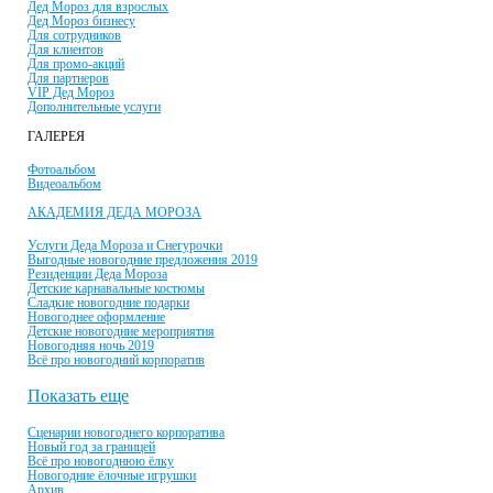
Дед Мороз для взрослых
Дед Мороз бизнесу
Для сотрудников
Для клиентов
Для промо-акций
Для партнеров
VIP Дед Мороз
Дополнительные услуги
ГАЛЕРЕЯ
Фотоальбом
Видеоальбом
АКАДЕМИЯ ДЕДА МОРОЗА
Услуги Деда Мороза и Снегурочки
Выгодные новогодние предложения 2019
Резиденции Деда Мороза
Детские карнавальные костюмы
Сладкие новогодние подарки
Новогоднее оформление
Детские новогодние мероприятия
Новогодняя ночь 2019
Всё про новогодний корпоратив
Показать еще
Сценарии новогоднего корпоратива
Новый год за границей
Всё про новогоднюю ёлку
Новогодние ёлочные игрушки
Архив