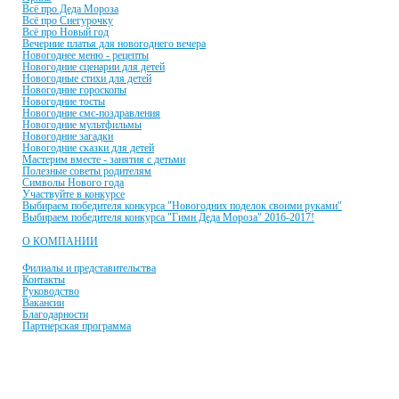
Всё про Деда Мороза
Всё про Снегурочку
Всё про Новый год
Вечерние платья для новогоднего вечера
Новогоднее меню - рецепты
Новогодние сценарии для детей
Новогодные стихи для детей
Новогодние гороскопы
Новогодние тосты
Новогодние смс-поздравления
Новогодние мультфильмы
Новогодние загадки
Новогодние сказки для детей
Мастерим вместе - занятия с детьми
Полезные советы родителям
Символы Нового года
Участвуйте в конкурсе
Выбираем победителя конкурса "Новогодних поделок своими руками"
Выбираем победителя конкурса "Гимн Деда Мороза" 2016-2017!
О КОМПАНИИ
Филиалы и представительства
Контакты
Руководство
Вакансии
Благодарности
Партнерская программа
© 2001-2021 Единая служба Деда Мороза