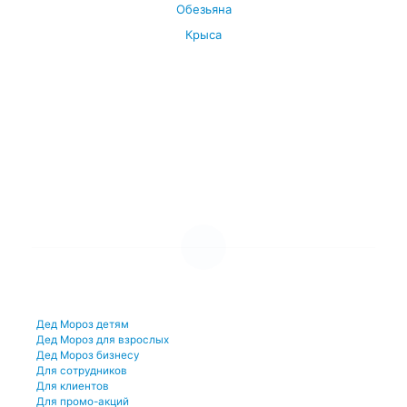
Обезьяна
Крыса
Посмотреть все символы Нового года →
УСЛУГИ И ЦЕНЫ
Дед Мороз детям
Дед Мороз для взрослых
Дед Мороз бизнесу
Для сотрудников
Для клиентов
Для промо-акций