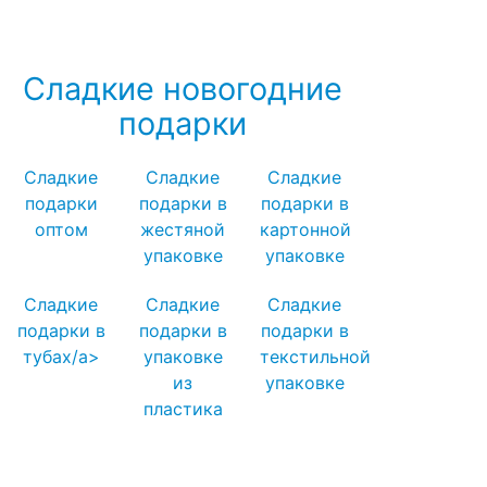
карнавальные костюмы →
Сладкие новогодние
подарки
Сладкие
Сладкие
Сладкие
подарки
подарки в
подарки в
оптом
жестяной
картонной
упаковке
упаковке
Сладкие
Сладкие
Сладкие
подарки в
подарки в
подарки в
тубах/a>
упаковке
текстильной
из
упаковке
пластика
Посмотреть все записи →