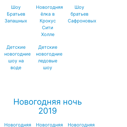
Шоу
Новогодняя
Шоу
Братьев
ёлка в
братьев
Запашных
Крокус
Сафроновых
Сити
Холле
Детские
Детские
новогодние
новогодние
шоу на
ледовые
воде
шоу
Посмотреть все детские новогодние
мероприятия →
Новогодняя ночь
2019
Новогодняя
Новогодняя
Новогодняя