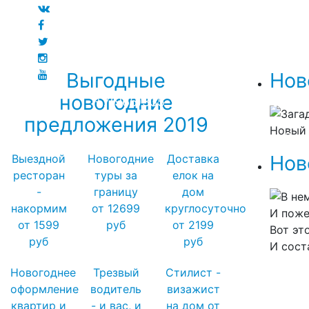
Выгодные
Нов
новогодние
+7(966)335-55-37
Круглосуточно
Главная
Зага
предложения 2019
Новый 
Дед 
детя
Нов
Выездной
Новогодние
Доставка
ресторан
туры за
елок на
-
границу
дом
В не
накормим
от 12699
круглосуточно
И поже
от 1599
руб
от 2199
Вот эт
руб
руб
И сост
Новогоднее
Трезвый
Стилист -
оформление
водитель
визажист
квартир и
- и вас, и
на дом от