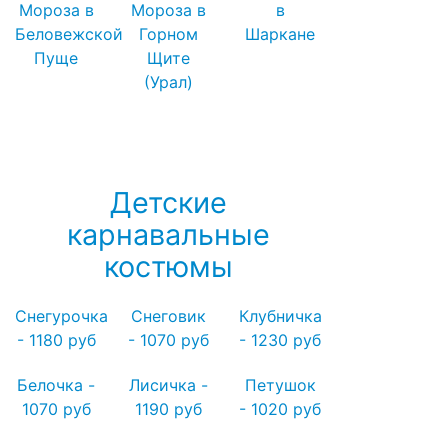
Мороза в
Мороза в
в
Беловежской
Горном
Шаркане
Пуще
Щите
(Урал)
Посмотреть все резиденции Деда
Мороза →
Детские
карнавальные
костюмы
Снегурочка
Снеговик
Клубничка
- 1180 руб
- 1070 руб
- 1230 руб
Белочка -
Лисичка -
Петушок
1070 руб
1190 руб
- 1020 руб
Посмотреть все детские