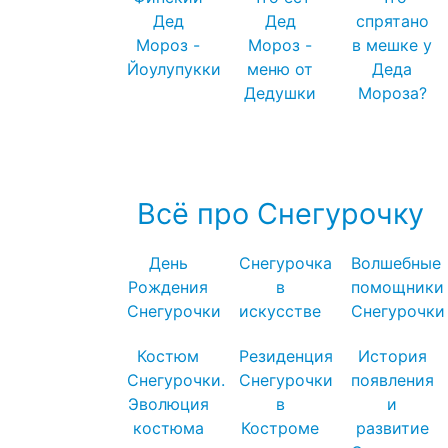
Дед
Дед
спрятано
Мороз -
Мороз -
в мешке у
Йоулупукки
меню от
Деда
Дедушки
Мороза?
Посмотреть все записи про Деда
Мороза →
Всё про Снегурочку
День
Снегурочка
Волшебные
Рождения
в
помощники
Снегурочки
искусстве
Снегурочки
Костюм
Резиденция
История
Снегурочки.
Снегурочки
появления
Эволюция
в
и
костюма
Костроме
развитие