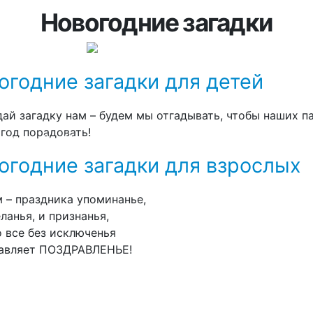
Новогодние загадки
огодние загадки для детей
дай загадку нам – будем мы отгадывать, чтобы наших п
год порадовать!
Мороз
Дед Мороз
Дед Мороз
VIP Дед
Дополнительн
м
для взрослых
бизнесу
Мороз
услуги
огодние загадки для взрослых
м – праздника упоминанье,
ланья, и признанья,
о все без исключенья
авляет ПОЗДРАВЛЕНЬЕ!