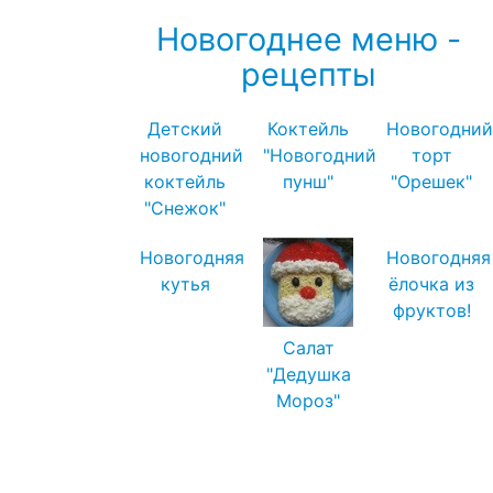
Новогоднее меню -
рецепты
Детский
Коктейль
Новогодний
новогодний
"Новогодний
торт
коктейль
пунш"
"Орешек"
"Снежок"
Новогодняя
Новогодняя
кутья
ёлочка из
фруктов!
Салат
"Дедушка
Мороз"
Посмотреть все блюда →