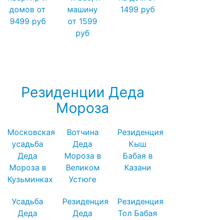
домов от
машину
1499 руб
9499 руб
от 1599
руб
Посмотреть все выгодные
новогодние предложения →
Резиденции Деда
Мороза
Московская
Вотчина
Резиденция
усадьба
Деда
Кыш
Деда
Мороза в
Бабая в
Мороза в
Великом
Казани
Кузьминках
Устюге
Усадьба
Резиденция
Резиденция
Деда
Деда
Тол Бабая