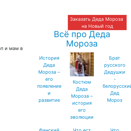
Заказать Деда Мороза
на Новый год
Всё про Деда
Мороза
ап и мам в
История
Брат
ые
Академия
Деда
русского
Деда Мороза
Мороза –
Дедушки
его
-
Костюм
появление
белорусски
Деда
и
Дед
Мороза –
развитие
Мороз
история
его
эволюции
Финский
Что ест
Что