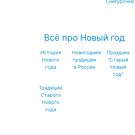
Снегурочки
Посмотреть все записи про
Снегурочку →
Всё про Новый год
История
Новогодние
Праздник
Нового
традиции
"Старый
года
в России
Новый
год"
Традиции
Старого
Нового
года
Посмотреть все записи про Новый
год