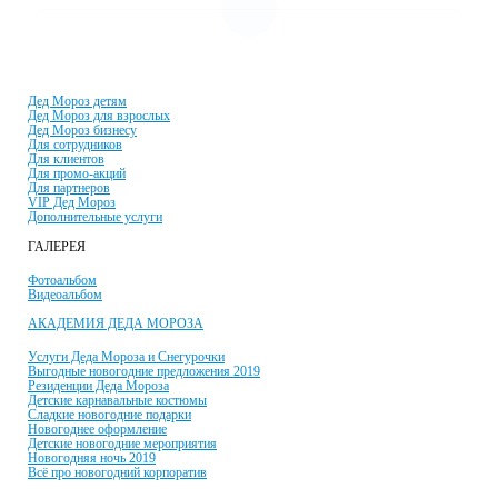
УСЛУГИ И ЦЕНЫ
Дед Мороз детям
Дед Мороз для взрослых
Дед Мороз бизнесу
Для сотрудников
Для клиентов
Для промо-акций
Для партнеров
VIP Дед Мороз
Дополнительные услуги
ГАЛЕРЕЯ
Фотоальбом
Видеоальбом
АКАДЕМИЯ ДЕДА МОРОЗА
Услуги Деда Мороза и Снегурочки
Выгодные новогодние предложения 2019
Резиденции Деда Мороза
Детские карнавальные костюмы
Сладкие новогодние подарки
Новогоднее оформление
Детские новогодние мероприятия
Новогодняя ночь 2019
Всё про новогодний корпоратив