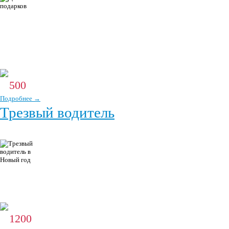
лично некогда — мы поможем вам решить эту задачу. Мы
готовы предложить большой ассортимент подарков. Для детей и взрослых, для
мужчин и женщин. Теперь можно не беспокоиться об этом, и не покупать что
придется в последний день — мы поможем вам поздравить ваших родных и
близких, друзей или коллег!
500
От
р.
Подробнее →
Трезвый водитель
Наша работа - перегон автомобилей клиентов в рамках
услуги "Трезвый водитель". Вы можете вызвать нашего
водителя в любую точку Москвы и ближайшего Подмосковья круглосуточно.
Трезвый водитель выручит Вас в ситуации, когда Вы не можете управлять
автомобилем в силу каких-то причин, и это не обязательно опьянение.
1200
От
р.