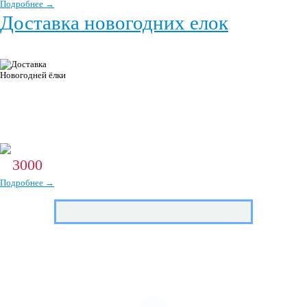
Подробнее →
Доставка новогодних елок
Мы доставим вам елку в любое удобное для вас место! Вы
можете заказать елку для себя, а можете подарить ее своим
друзьям и близким, коллегам или партнерам. Разные породы елок, разные
размеры, в горшках и срезанные, живые и искусственные! Елки из Дании и
США. Работаем с 1993 года!
3000
От
р.
Подробнее →