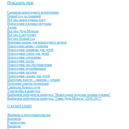
Показать еще
Сценарии новогоднего корпоратива
Новый год за границей
Всё про новогоднюю ёлку
Новогодние ёлочные игрушки
Архив
Всё про Деда Мороза
Всё про Снегурочку
Всё про Новый год
Вечерние платья для новогоднего вечера
Новогоднее меню - рецепты
Новогодние сценарии для детей
Новогодные стихи для детей
Новогодние гороскопы
Новогодние тосты
Новогодние смс-поздравления
Новогодние мультфильмы
Новогодние загадки
Новогодние сказки для детей
Мастерим вместе - занятия с детьми
Полезные советы родителям
Символы Нового года
Участвуйте в конкурсе
Выбираем победителя конкурса "Новогодних поделок своими руками"
Выбираем победителя конкурса "Гимн Деда Мороза" 2016-2017!
О КОМПАНИИ
Филиалы и представительства
Контакты
Руководство
Вакансии