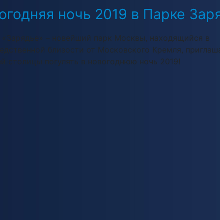
огодняя ночь 2019 в Парке Зар
 «Зарядье» – новейший парк Москвы, находящийся в
едственной близости от Московского Кремля, приглаш
ей столицы погулять в новогоднюю ночь 2019!