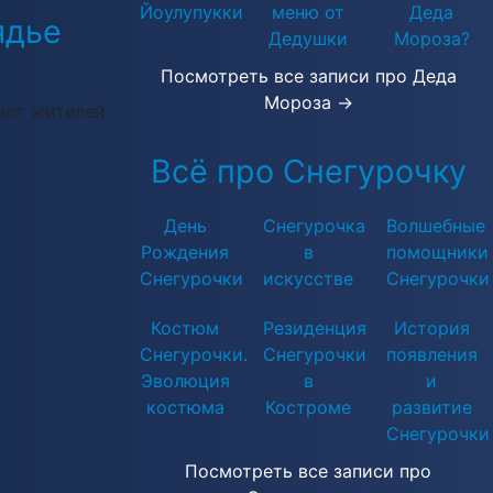
Йоулупукки
меню от
Деда
ядье
Дедушки
Мороза?
Посмотреть все записи про Деда
Мороза →
ает жителей
Всё про Снегурочку
День
Снегурочка
Волшебные
Рождения
в
помощники
Снегурочки
искусстве
Снегурочки
Костюм
Резиденция
История
Снегурочки.
Снегурочки
появления
Эволюция
в
и
костюма
Костроме
развитие
Снегурочки
Посмотреть все записи про