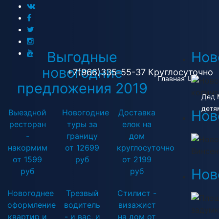
Выгодные
Нов
новогодние
+7(966)335-55-37
Круглосуточно
Главная
Ново
предложения 2019
количе
Дед 
детя
Нов
Выездной
Новогодние
Доставка
ресторан
туры за
елок на
-
границу
дом
Ново
накормим
от 12699
круглосуточно
Винсен
от 1599
руб
от 2199
Нов
руб
руб
Новогоднее
Трезвый
Стилист -
Площ
оформление
водитель
визажист
задумк
квартир и
- и вас, и
на дом от