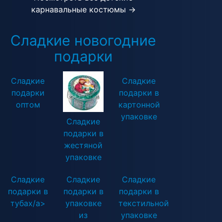
карнавальные костюмы →
Сладкие новогодние
подарки
Сладкие
Сладкие
подарки
подарки в
оптом
картонной
упаковке
Сладкие
подарки в
жестяной
упаковке
Сладкие
Сладкие
Сладкие
подарки в
подарки в
подарки в
тубах/a>
упаковке
текстильной
из
упаковке