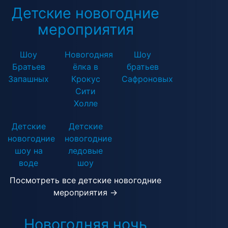
Детские новогодние
мероприятия
Шоу
Новогодняя
Шоу
Братьев
ёлка в
братьев
Запашных
Крокус
Сафроновых
Сити
Холле
Детские
Детские
новогодние
новогодние
шоу на
ледовые
воде
шоу
Посмотреть все детские новогодние
мероприятия →
Новогодняя ночь