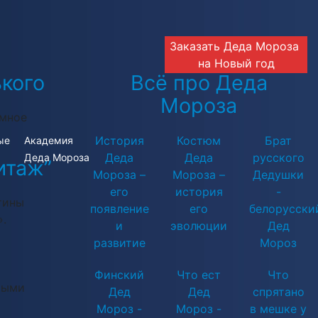
Заказать Деда Мороза
на Новый год
ького
Всё про Деда
Мороза
омное
История
Костюм
Брат
ые
Академия
Деда
Деда
русского
Деда Мороза
итаж”
Мороза –
Мороза –
Дедушки
его
история
-
тины
появление
его
белорусски
».
и
эволюции
Дед
развитие
Мороз
Финский
Что ест
Что
тыми
Дед
Дед
спрятано
Мороз -
Мороз -
в мешке у