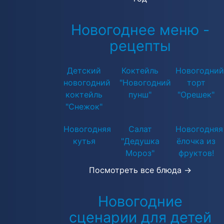
Новогоднее меню -
рецепты
Детский
Коктейль
Новогодний
новогодний
"Новогодний
торт
коктейль
пунш"
"Орешек"
"Снежок"
Новогодняя
Салат
Новогодняя
кутья
"Дедушка
ёлочка из
Мороз"
фруктов!
Посмотреть все блюда →
Новогодние
сценарии для детей