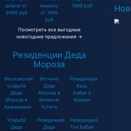
домов от
машину
1499 руб
Нов
9499 руб
от 1599
руб
Парк
Посмотреть все выгодные
непоср
новогодние предложения →
и гост
Резиденции Деда
Мороза
Московская
Вотчина
Резиденция
усадьба
Деда
Кыш
Деда
Мороза в
Бабая в
Мороза в
Великом
Казани
Кузьминках
Устюге
Усадьба
Резиденция
Резиденция
Деда
Деда
Тол Бабая