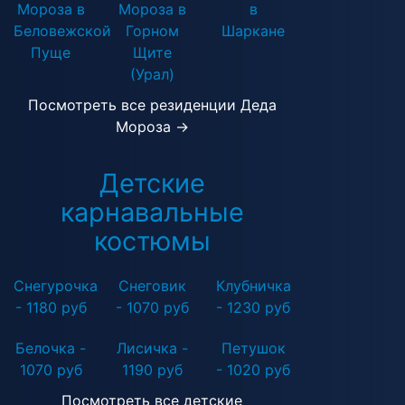
Мороза в
Мороза в
в
Беловежской
Горном
Шаркане
Пуще
Щите
(Урал)
Посмотреть все резиденции Деда
Мороза →
Детские
карнавальные
костюмы
Снегурочка
Снеговик
Клубничка
- 1180 руб
- 1070 руб
- 1230 руб
Белочка -
Лисичка -
Петушок
1070 руб
1190 руб
- 1020 руб
Посмотреть все детские