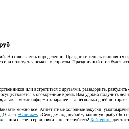
руб
й. Но плюсы есть определенно. Праздники теперь становятся на
 что она пользуется немалым спросом. Праздничный стол будет и
одственников или встретиться с друзьями, раззадорить, разбудит
осуществляется в оговоренное время. Вам удобно получить дели
, а заказ можно оформить заранее – за несколько дней до торжес
Заказать можно все! Аппетитные холодные закуски, умопомрачит
юд
! Салат
«Оливье»
, «Селедку под шубой», заливную рыбу? Без 
желания насчет сервировки – не стесняйтесь!
Кейтеринг
для того