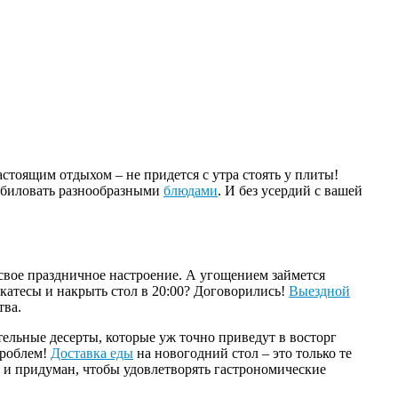
стоящим отдыхом – не придется с утра стоять у плиты!
зобиловать разнообразными
блюдами
. И без усердий с вашей
ь свое праздничное настроение. А угощением займется
катесы и накрыть стол в 20:00? Договорились!
Выездной
тва.
ельные десерты, которые уж точно приведут в восторг
проблем!
Доставка еды
на новогодний стол – это только те
 и придуман, чтобы удовлетворять гастрономические