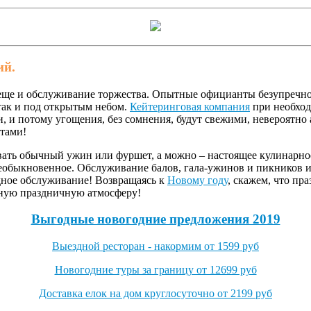
ий.
о еще и обслуживание торжества. Опытные официанты безупречно
 так и под открытым небом.
Кейтеринговая компания
при необходи
, и потому угощения, без сомнения, будут свежими, невероятно
отами!
ать обычный ужин или фуршет, а можно – настоящее кулинарное
необыкновенное. Обслуживание балов, гала-ужинов и пикников 
дное обслуживание! Возвращаясь к
Новому году
, скажем, что пр
бную праздничную атмосферу!
Выгодные новогодние предложения 2019
Выездной ресторан - накормим от 1599 руб
Новогодние туры за границу от 12699 руб
Доставка елок на дом круглосуточно от 2199 руб