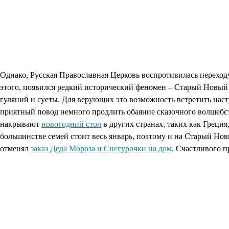
Однако, Русская Православная Церковь воспротивилась переход
этого, появился редкий исторический феномен – Старый Новый 
гуляний и суеты. Для верующих это возможность встретить наст
приятный повод немного продлить обаяние сказочного волшебств
накрывают
новогодний стол
в других странах, таких как Греци
большинстве семей стоит весь январь, поэтому и на Старый Но
отменял
заказ Деда Мороза и Снегурочки на дом
. Счастливого п