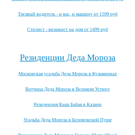
Трезвый водитель - и вас, и машину от 1599 руб
Стилист - визажист на дом от 1499 руб
Посмотреть все выгодные новогодние предложения →
Резиденции Деда Мороза
Московская усадьба Деда Мороза в Кузьминках
Вотчина Деда Мороза в Великом Устюге
Резиденция Кыш Бабая в Казани
Усадьба Деда Мороза в Беловежской Пуще