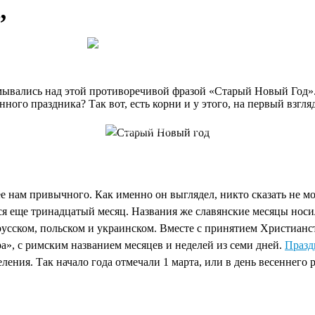
”
ывались над этой противоречивой фразой «Старый Новый Год». А 
анного праздника? Так вот, есть корни и у этого, на первый взгля
Дед Мороз
Дед Мороз
Дед Мороз
VIP Дед
Дополнительные
детям
для взрослых
бизнесу
Мороз
услуги
е нам привычного. Как именно он выглядел, никто сказать не мо
ялся еще тринадцатый месяц. Названия же славянские месяцы но
русском, польском и украинском. Вместе с принятием Христианс
», с римским названием месяцев и неделей из семи дней.
Празд
ения. Так начало года отмечали 1 марта, или в день весеннего р