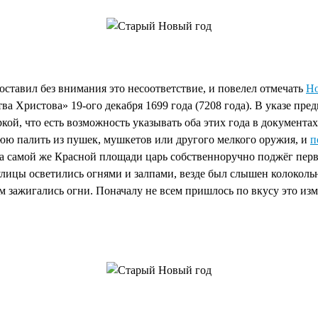
оставил без внимания это несоответствие, и повелел отмечать
Но
а Христова» 19-ого декабря 1699 года (7208 года). В указе пре
ркой, что есть возможность указывать оба этих года в документа
юю палить из пушек, мушкетов или другого мелкого оружия, и
п
На самой же Красной площади царь собственноручно поджёг перв
лицы осветились огнями и залпами, везде был слышен колокольн
 зажигались огни. Поначалу не всем пришлось по вкусу это изме