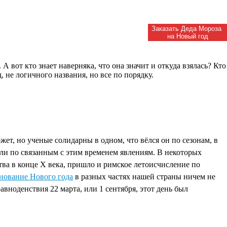
Заказать Деда Мороза
на Новый год
вот кто знает наверняка, что она значит и откуда взялась? Кто
д, не логичного названия, но все по порядку.
Академия
Деда Мороза
жет, но ученые солидарны в одном, что вёлся он по сезонам, в
сили по связанным с этим временем явлениям. В некоторых
тва в конце Х века, пришло и римское летоисчисление по
нование Нового года
в разных частях нашей страны ничем не
авноденствия 22 марта, или 1 сентября, этот день был