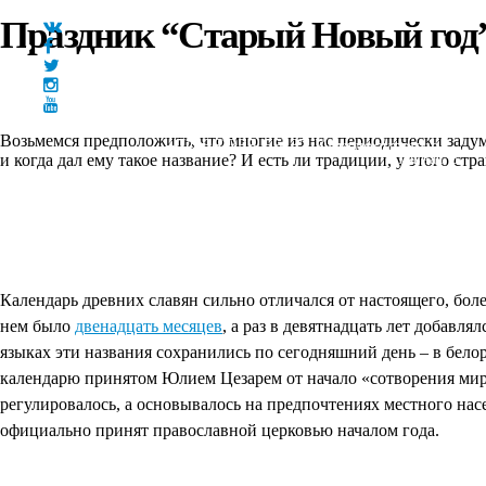
Праздник “Старый Новый год
Возьмемся предположить, что многие из нас периодически задум
+7(966)335-55-37
Круглосуточно
и когда дал ему такое название? И есть ли традиции, у этого стр
Главная
Календарь древних славян сильно отличался от настоящего, боле
нем было
двенадцать месяцев
, а раз в девятнадцать лет добавл
языках эти названия сохранились по сегодняшний день – в бело
календарю принятом Юлием Цезарем от начало «сотворения мира
регулировалось, а основывалось на предпочтениях местного насел
официально принят православной церковью началом года.