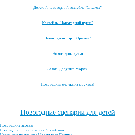
Детский новогодний коктейль "Снежок"
Коктейль "Новогодний пунш"
Новогодний торт "Орешек"
Новогодняя кутья
Салат "Дедушка Мороз"
Новогодняя ёлочка из фруктов!
Посмотреть все блюда →
Новогодние сценарии для детей
Новогодние забавы
Новогодние приключения Хоттабыча
Новый год на планете Маленького Принца