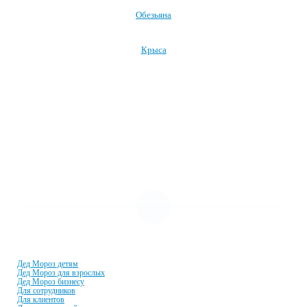
Обезьяна
Крыса
Посмотреть все символы Нового года →
УСЛУГИ И ЦЕНЫ
Дед Мороз детям
Дед Мороз для взрослых
Дед Мороз бизнесу
Для сотрудников
Для клиентов