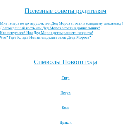
Полезные советы родителям
Мне теперь не до игрушек или Дед Мороз в гости к младшему школьнику!
Долгожданный гость или Дед Мороз в гости к дошкольнику!
Кто испугался? Или Дед Мороз детям раннего возраста!
Что? Где? Когда? Или зачем делать заказ Деда Мороза?
Посмотреть все полезные советы родителям →
Символы Нового года
Тигр
Петух
Коза
Дракон