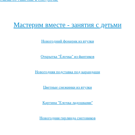
Посмотреть все новогодние детские сказки →
Мастерим вместе - занятия с детьми
Новогодний фонарик из втулки
Открытка "Ёлочка" из фантиков
Новогодняя подставка под карандаши
Цветные снежинки из втулки
Картина "Елочка ладошками"
Новогодняя гирлянда снеговиков
Посмотреть все занятия с детьми →