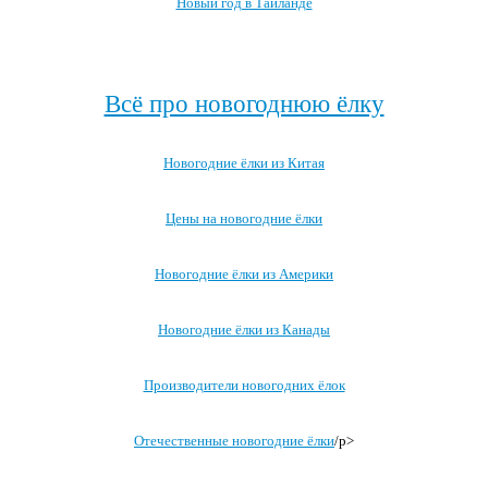
Новый год в Таиланде
Посмотреть все про Новый год за границей →
Всё про новогоднюю ёлку
Новогодние ёлки из Китая
Цены на новогодние ёлки
Новогодние ёлки из Америки
Новогодние ёлки из Канады
Производители новогодних ёлок
Отечественные новогодние ёлки
/p>