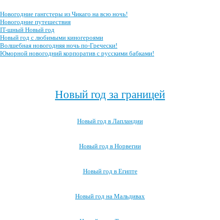
Новогодние гангстеры из Чикаго на всю ночь!
Новогодние путешествия
IT-шный Новый год
Новый год с любимыми киногероями
Волшебная новогодняя ночь по-Гречески!
Юморной новогодний корпоратив с русскими бабками!
Посмотреть все сценарии новогоднего корпоратива →
Новый год за границей
Новый год в Лапландии
Новый год в Норвегии
Новый год в Египте
Новый год на Мальдивах