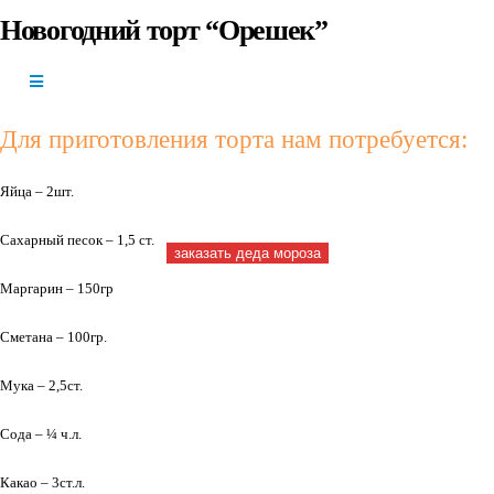
Новогодний торт “Орешек”
+7(966)335-
55-37
Круглосуточно
Для приготовления торта нам потребуется:
Яйца – 2шт.
Сахарный песок – 1,5 ст.
заказать деда мороза
Маргарин – 150гр
Сметана – 100гр.
Мука – 2,5ст.
Сода – ¼ ч.л.
Какао – 3ст.л.