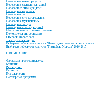
Новогоднее меню - рецепты
Новогодние сценарии для детей
Новогодные стихи для детей
Новогодние гороскопы
Новогодние тосты
Новогодние смс-поздравления
Новогодние мультфильмы
Новогодние загадки
Новогодние сказки для детей
Мастерим вместе - занятия с детьми
Полезные советы родителям
Символы Нового года
Участвуйте в конкурсе
Выбираем победителя конкурса "Новогодних поделок своими руками"
Выбираем победителя конкурса "Гимн Деда Мороза" 2016-2017!
О КОМПАНИИ
Филиалы и представительства
Контакты
Руководство
Вакансии
Благодарности
Партнерская программа
© 2001-2021 Единая служба Деда Мороза
E-mail:
dobroman-dir@ya.ru
Телефон:
+7(966)335-55-37