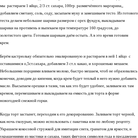
мы растираем 1 яйцо, 2/3 ст. сахара, 100гр. размягчённого маргарина,,
добавляем сметану, соль, соду, засыпаем муку и замешиваем тесто. Из готового
теста делаем небольшие шарики размером с орех фундук, выкладываем
шарики на противень и выпекаем при температуре 160 градусов, до
золотистого цвета. Готовым шарикам даём остыть. А в это время готовим
крем.
Берём кастрюльку обязательно эмалированную и растираем в ней 1 яйцо с
оставшимися о,5ст.сахара, добавляем 3 ст.л. какао, и хорошенько мешаем.
Небольшими порциями вливаем молоко, быстро мешаем, чтоб не образовались
комочки, доводим до кипения, когда крем будет теплый в него нужно добавить
масло. Высыпаем орешки в тазик, так как это будет удобнее, заливаем их там
кремом, перемешиваем и выкладываем на емкость для торта в форме
новогодней снежной горки.
Когда торт застынет, переходим к его декорированию. Заливаем торт черной,
как ночь глазурью, можно использовать с пакетика или по любому рецепту.
Украшаем кокосовой стружкой для имитации снега, гранатом для яркости, и
украшениями из мастики и сахара, таких фигурок символов года в преддверии