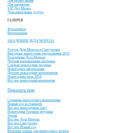
Для промо-акций
Для партнеров
VIP Дед Мороз
Дополнительные услуги
ГАЛЕРЕЯ
Фотоальбом
Видеоальбом
АКАДЕМИЯ ДЕДА МОРОЗА
Услуги Деда Мороза и Снегурочки
Выгодные новогодние предложения 2019
Резиденции Деда Мороза
Детские карнавальные костюмы
Сладкие новогодние подарки
Новогоднее оформление
Детские новогодние мероприятия
Новогодняя ночь 2019
Всё про новогодний корпоратив
Показать еще
Сценарии новогоднего корпоратива
Новый год за границей
Всё про новогоднюю ёлку
Новогодние ёлочные игрушки
Архив
Всё про Деда Мороза
Всё про Снегурочку
Всё про Новый год
Вечерние платья для новогоднего вечера