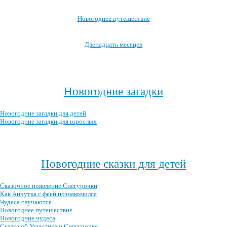
Новогоднее путешествие
Двенадцать месяцев
Посмотреть все новогодние мультфильмы →
Новогодние загадки
Новогодние загадки для детей
Новогодние загадки для взрослых
Посмотреть все новогодние загадки →
Новогодние сказки для детей
Сказочное появление Снегурочки
Как Анчутка с феей познакомился
Чудеса случаются
Новогоднее путешествие
Новогодние чудеса
Сказка об Ушастике и Снегурочке