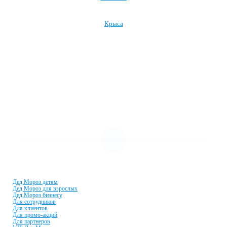
Крыса
Посмотреть все символы Нового года →
УСЛУГИ И ЦЕНЫ
Дед Мороз детям
Дед Мороз для взрослых
Дед Мороз бизнесу
Для сотрудников
Для клиентов
Для промо-акций
Для партнеров