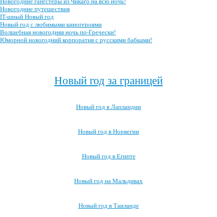
Новогодние гангстеры из Чикаго на всю ночь!
Новогодние путешествия
IT-шный Новый год
Новый год с любимыми киногероями
Волшебная новогодняя ночь по-Гречески!
Юморной новогодний корпоратив с русскими бабками!
Посмотреть все сценарии новогоднего корпоратива →
Новый год за границей
Новый год в Лапландии
Новый год в Норвегии
Новый год в Египте
Новый год на Мальдивах
Новый год в Таиланде