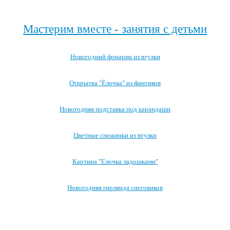
Посмотреть все новогодние детские сказки →
Мастерим вместе - занятия с детьми
Новогодний фонарик из втулки
Открытка "Ёлочка" из фантиков
Новогодняя подставка под карандаши
Цветные снежинки из втулки
Картина "Елочка ладошками"
Новогодняя гирлянда снеговиков
Посмотреть все занятия с детьми →