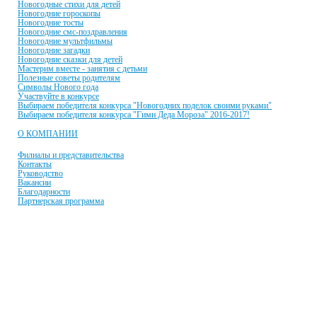
Новогодные стихи для детей
Новогодние гороскопы
Новогодние тосты
Новогодние смс-поздравления
Новогодние мультфильмы
Новогодние загадки
Новогодние сказки для детей
Мастерим вместе - занятия с детьми
Полезные советы родителям
Символы Нового года
Участвуйте в конкурсе
Выбираем победителя конкурса "Новогодних поделок своими руками"
Выбираем победителя конкурса "Гимн Деда Мороза" 2016-2017!
О КОМПАНИИ
Филиалы и представительства
Контакты
Руководство
Вакансии
Благодарности
Партнерская программа
© 2001-2021 Единая служба Деда Мороза
E-mail:
dobroman-dir@ya.ru
Телефон:
+7(966)335-55-37