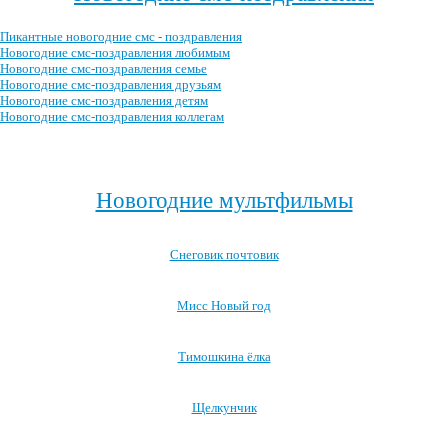
Пикантные новогодние смс - поздравления
Новогодние смс-поздравления любимым
Новогодние смс-поздравления семье
Новогодние смс-поздравления друзьям
Новогодние смс-поздравления детям
Новогодние смс-поздравления коллегам
Посмотреть все новогодние смс-поздравления →
Новогодние мультфильмы
Снеговик почтовик
Мисс Новый год
Тимошкина ёлка
Щелкунчик