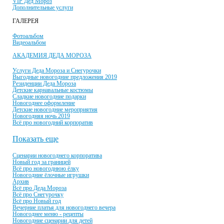
VIP Дед Мороз
Дополнительные услуги
ГАЛЕРЕЯ
Фотоальбом
Видеоальбом
АКАДЕМИЯ ДЕДА МОРОЗА
Услуги Деда Мороза и Снегурочки
Выгодные новогодние предложения 2019
Резиденции Деда Мороза
Детские карнавальные костюмы
Сладкие новогодние подарки
Новогоднее оформление
Детские новогодние мероприятия
Новогодняя ночь 2019
Всё про новогодний корпоратив
Показать еще
Сценарии новогоднего корпоратива
Новый год за границей
Всё про новогоднюю ёлку
Новогодние ёлочные игрушки
Архив
Всё про Деда Мороза
Всё про Снегурочку
Всё про Новый год
Вечерние платья для новогоднего вечера
Новогоднее меню - рецепты
Новогодние сценарии для детей