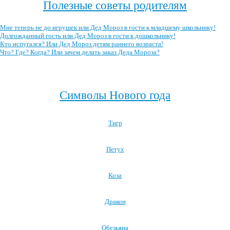
Полезные советы родителям
Мне теперь не до игрушек или Дед Мороз в гости к младшему школьнику!
Долгожданный гость или Дед Мороз в гости к дошкольнику!
Кто испугался? Или Дед Мороз детям раннего возраста!
Что? Где? Когда? Или зачем делать заказ Деда Мороза?
Посмотреть все полезные советы родителям →
Символы Нового года
Тигр
Петух
Коза
Дракон
Обезьяна