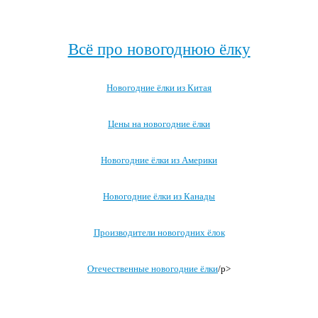
Посмотреть все про Новый год за границей →
Всё про новогоднюю ёлку
Новогодние ёлки из Китая
Цены на новогодние ёлки
Новогодние ёлки из Америки
Новогодние ёлки из Канады
Производители новогодних ёлок
Отечественные новогодние ёлки
/p>
Посмотреть все записи про новогоднюю ёлку →