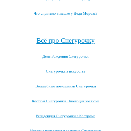
Что спрятано в мешке у Деда Мороза?
Посмотреть все записи про Деда Мороза →
Всё про Снегурочку
День Рождения Снегурочки
Снегурочка в искусстве
Волшебные помощники Снегурочки
Костюм Снегурочки. Эволюция костюма
Резиденция Снегурочки в Костроме
История появления и развитие Снегурочки