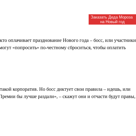
Заказать Деда Мороза
на Новый год
кто оплачивает празднование Нового года – босс, или участники
огут «попросить» по-честному сброситься, чтобы оплатить
Академия
Деда Мороза
такой корпоратив. Но босс диктует свои правила – идешь, или
Премии бы лучше раздали», – скажут они и отчасти будут правы,