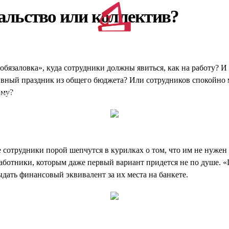
чальство или коллектив?
бязаловка», куда сотрудники должны явиться, как на работу? И 
ивный праздник из общего бюджета? Или сотрудников спокойно м
мму?
Дед Мороз
Дед Мороз
Дед Мороз
VIP Дед
Дополнительные
детям
для взрослых
бизнесу
Мороз
услуги
 сотрудники порой шепчутся в курилках о том, что им не нужен 
работники, которым даже первый вариант придется не по душе. «
выдать финансовый эквивалент за их места на банкете.