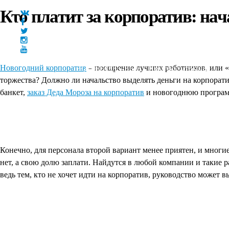
Кто платит за корпоратив: на
Новогодний корпоратив
+7(966)335-55-37
– поощрение лучших работников, или «о
Круглосуточно
Главная
торжества? Должно ли начальство выделять деньги на корпорат
банкет,
заказ Деда Мороза на корпоратив
и новогоднюю програ
Конечно, для персонала второй вариант менее приятен, и многие
нет, а свою долю заплати. Найдутся в любой компании и такие 
ведь тем, кто не хочет идти на корпоратив, руководство может 