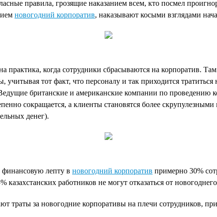
ласные правила, грозящие наказанием всем, кто посмел проигнор
вием
новогодний корпоратив
, наказывают косыми взглядами нач
а практика, когда сотрудники сбрасываются на корпоратив. Там
ы, учитывая тот факт, что персоналу и так приходится тратитьс
. Ведущие британские и американские компании по проведению 
енно сокращается, а клиенты становятся более скрупулезными 
ельных денег).
ю финансовую лепту в
новогодний корпоратив
примерно 30% сотр
% казахстанских работников не могут отказаться от новогоднег
ют траты за новогодние корпоративы на плечи сотрудников, при