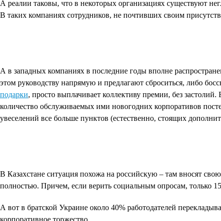
А реалии таковы, что в некоторых организациях существуют нег
В таких компаниях сотрудников, не почтивших своим присутст
А в западных компаниях в последние годы вполне распространен
этом руководству напрямую и предлагают сброситься, либо босс
подарки
, просто выплачивает коллективу премии, без застолий
количество обслуживаемых ими новогодних корпоративов постеп
увеселений все больше пунктов (естественно, стоящих дополнит
В Казахстане ситуация похожа на российскую – там вносят сво
полностью. Причем, если верить социальным опросам, только 15
А вот в братской Украине около 40% работодателей перекладыва
корпоративное торжество.