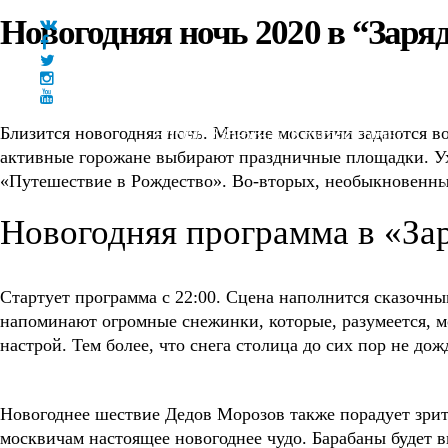
Новогодняя ночь 2020 в “Заря
Близится новогодняя ночь. Многие москвичи задаются во
+7(966)335-55-37
Круглосуточно
Главная
активные горожане выбирают праздничные площадки. Ух
«Путешествие в Рождество». Во-вторых, необыкновенны
Новогодняя программа в «Зар
Стартует программа с 22:00. Сцена наполнится сказочн
напоминают огромные снежинки, которые, разумеется, м
настрой. Тем более, что снега столица до сих пор не дож
Новогоднее шествие Дедов Морозов также порадует зрит
москвичам настоящее новогоднее чудо. Барабаны будет ви