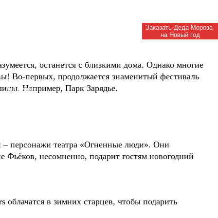
Заказать Деда Мороза
на Новый год
зумеется, останется с близкими дома. Однако многие
вы! Во-первых, продолжается знаменитый фестиваль
ицы. Например, Парк Зарядье.
Академия
Деда Мороза
и – персонажи театра «Огненные люди». Они
е Фьёков, несомненно, подарит гостям новогодний
 облачатся в зимних старцев, чтобы подарить