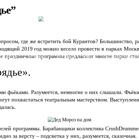
дье”
просом, где же встретить бой Курантов? Большинство, ра
одящий 2019 год можно весело провести в парках Моск
е праздничные программы предлагают многие парки стол
Дед Мороз
Дед Мороз
Дед Мороз
VIP Дед
Дополнительные
детям
для взрослых
бизнесу
Мороз
услуги
ядье».
ыми фьёками. Разумеется, немногие о них слышали. Фьёк
огут похвастаться театральным мастерством. Выступлени
далась.
елей программы. Барабанщики коллектива CrushDrummers
дно за версту – подсветка у них, разумеется, сказочная.