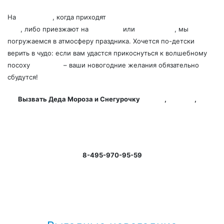
На
Новый год
, когда приходят
Дед Мороз и Снегурочка на
дом
, либо приезжают на
утренник
или
корпоратив
, мы
погружаемся в атмосферу праздника. Хочется по-детски
верить в чудо: если вам удастся прикоснуться к волшебному
посоху
Дедушки
– ваши новогодние желания обязательно
сбудутся!
Вызвать Деда Мороза и Снегурочку
на дом
,
к детям
,
на
корпоратив
.
Все новогодние услуги для Вас!
8-495-970-95-59