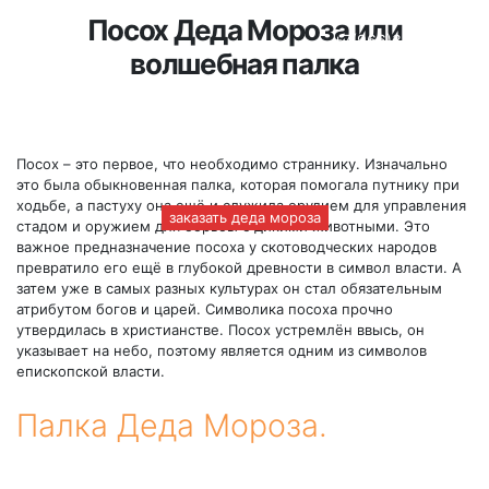
Посох Деда Мороза или
+7(966)335-55-37
волшебная палка
Круглосуточно
Посох – это первое, что необходимо страннику. Изначально
это была обыкновенная палка, которая помогала путнику при
ходьбе, а пастуху она ещё и служила орудием для управления
заказать деда мороза
стадом и оружием для борьбы с дикими животными. Это
важное предназначение посоха у скотоводческих народов
превратило его ещё в глубокой древности в символ власти. А
затем уже в самых разных культурах он стал обязательным
атрибутом богов и царей. Символика посоха прочно
утвердилась в христианстве. Посох устремлён ввысь, он
указывает на небо, поэтому является одним из символов
епископской власти.
Палка Деда Мороза.