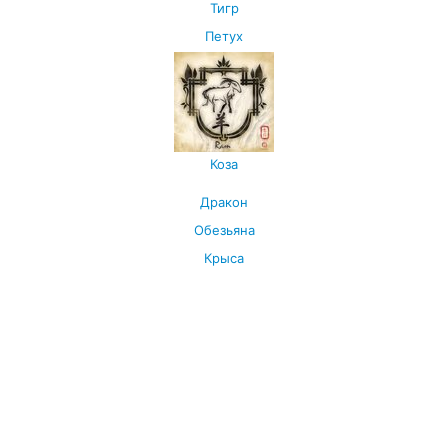
Тигр
Петух
Коза
Дракон
Обезьяна
Крыса
Посмотреть все символы Нового года →