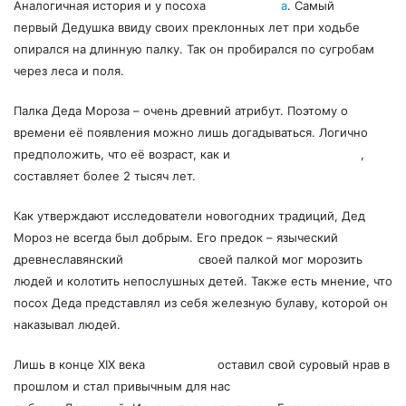
Аналогичная история и у посоха
Деда Мороз
а
. Самый
первый Дедушка ввиду своих преклонных лет при ходьбе
опирался на длинную палку. Так он пробирался по сугробам
через леса и поля.
Палка Деда Мороза – очень древний атрибут. Поэтому о
времени её появления можно лишь догадываться. Логично
предположить, что её возраст, как и
возраст Деда Мороза
,
составляет более 2 тысяч лет.
Как утверждают исследователи новогодних традиций, Дед
Мороз не всегда был добрым. Его предок – языческий
древнеславянский
бог Зимник
своей палкой мог морозить
людей и колотить непослушных детей. Также есть мнение, что
посох Деда представлял из себя железную булаву, которой он
наказывал людей.
Лишь в конце XIX века
Дед Мороз
оставил свой суровый нрав в
прошлом и стал привычным для нас