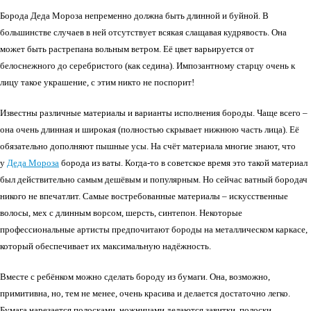
Борода Деда Мороза непременно должна быть длинной и буйной. В
большинстве случаев в ней отсутствует всякая слащавая кудрявость. Она
может быть растрепана вольным ветром. Её цвет варьируется от
белоснежного до серебристого (как седина). Импозантному старцу очень к
лицу такое украшение, с этим никто не поспорит!
Известны различные материалы и варианты исполнения бороды. Чаще всего –
она очень длинная и широкая (полностью скрывает нижнюю часть лица). Её
обязательно дополняют пышные усы. На счёт материала многие знают, что
у
Деда Мороза
борода из ваты. Когда-то в советское время это такой материал
был действительно самым дешёвым и популярным. Но сейчас ватный бородач
никого не впечатлит. Самые востребованные материалы – искусственные
волосы, мех с длинным ворсом, шерсть, синтепон. Некоторые
профессиональные артисты предпочитают бороды на металлическом каркасе,
который обеспечивает их максимальную надёжность.
Вместе с ребёнком можно сделать бороду из бумаги. Она, возможно,
примитивна, но, тем не менее, очень красива и делается достаточно легко.
Бумага нарезается полосками, ножницами делаются завитки, полоски