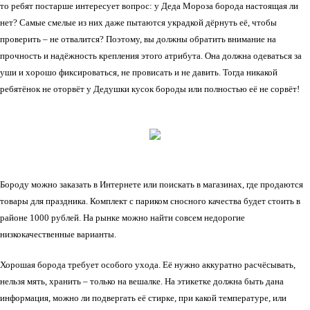
то ребят постарше интересует вопрос: у Деда Мороза борода настоящая ли
нет? Самые смелые из них даже пытаются украдкой дёрнуть её, чтобы
проверить – не отвалится? Поэтому, вы должны обратить внимание на
прочность и надёжность крепления этого атрибута. Она должна одеваться за
уши и хорошо фиксироваться, не провисать и не давить. Тогда никакой
ребятёнок не оторвёт у Дедушки кусок бороды или полностью её не сорвёт!
Бороду можно заказать в Интернете или поискать в магазинах, где продаются
товары для праздника. Комплект с париком сносного качества будет стоить в
районе 1000 рублей. На рынке можно найти совсем недорогие
низкокачественные варианты.
Хорошая борода требует особого ухода. Её нужно аккуратно расчёсывать,
нельзя мять, хранить – только на вешалке. На этикетке должна быть дана
информация, можно ли подвергать её стирке, при какой температуре, или