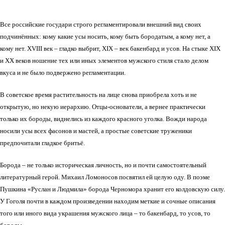
Все российские государи строго регламентировали внешний вид своих
подчинённых: кому какие усы носить, кому быть бородатым, а кому нет, а
кому нет. XVIII век – гладко выбрит, XIX – век бакенбард и усов. На стыке XIX
и XX веков ношение тех или иных элементов мужского стиля стало делом
вкуса и не было подвержено регламентации.
В советское время растительность на лице снова приобрела хоть и не
открытую, но некую иерархию. Отцы-основатели, а вернее практически
только их бороды, виднелись из каждого красного уголка. Вожди народа
носили усы всех фасонов и мастей, а простые советские труженики
предпочитали гладкое бритьё.
Борода – не только историческая личность, но и почти самостоятельный
литературный герой. Михаил Ломоносов посвятил ей целую оду. В поэме
Пушкина «Руслан и Людмила» борода Черномора хранит его колдовскую силу.
У Гоголя почти в каждом произведении находим меткие и сочные описания
того или иного вида украшения мужского лица – то бакенбард, то усов, то