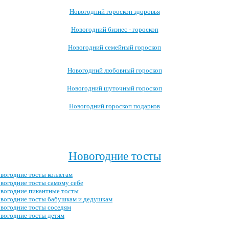
Новогодний гороскоп здоровья
Новогодний бизнес - гороскоп
Новогодний семейный гороскоп
Новогодний любовный гороскоп
Новогодний шуточный гороскоп
Новогодний гороскоп подарков
Посмотреть все новогодние гороскопы →
>
Новогодние тосты
вогодние тосты коллегам
вогодние тосты самому себе
вогодние пикантные тосты
вогодние тосты бабушкам и дедушкам
вогодние тосты соседям
вогодние тосты детям