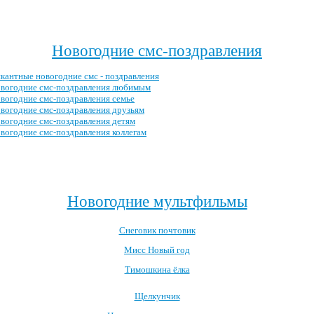
Посмотреть все новогодние тосты →
Новогодние смс-поздравления
кантные новогодние смс - поздравления
вогодние смс-поздравления любимым
вогодние смс-поздравления семье
вогодние смс-поздравления друзьям
вогодние смс-поздравления детям
вогодние смс-поздравления коллегам
Посмотреть все новогодние смс-поздравления →
Новогодние мультфильмы
Снеговик почтовик
Мисс Новый год
Тимошкина ёлка
Щелкунчик