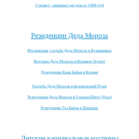
Стилист - визажист на дом от 1499 руб
Посмотреть все выгодные новогодние предложения →
Резиденции Деда Мороза
Московская усадьба Деда Мороза в Кузьминках
Вотчина Деда Мороза в Великом Устюге
Резиденция Кыш Бабая в Казани
Усадьба Деда Мороза в Беловежской Пуще
Резиденция Деда Мороза в Горном Щите (Урал)
Резиденция Тол Бабая в Шаркане
Посмотреть все резиденции Деда Мороза →
Детские карнавальные костюмы