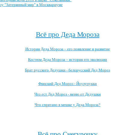
у "Затерянный мир" в Москвариуме
Посмотреть весь архив →
Всё про Деда Мороза
История Деда Мороза – его появление и развитие
Костюм Деда Мороза – история его эволюции
Брат русского Дедушки - белорусский Дед Мороз
Финский Дед Мороз - Йоулупукки
Что ест Дед Мороз - меню от Дедушки
Что спрятано в мешке у Деда Мороза?
Посмотреть все записи про Деда Мороза →
Всё про Снегурочку