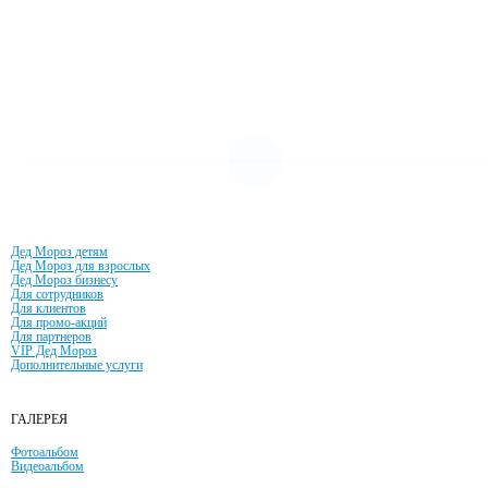
УСЛУГИ И ЦЕНЫ
Дед Мороз детям
Дед Мороз для взрослых
Дед Мороз бизнесу
Для сотрудников
Для клиентов
Для промо-акций
Для партнеров
VIP Дед Мороз
Дополнительные услуги
ГАЛЕРЕЯ
Фотоальбом
Видеоальбом