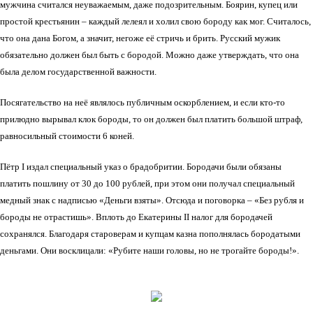
мужчина считался неуважаемым, даже подозрительным. Боярин, купец или
простой крестьянин – каждый лелеял и холил свою бороду как мог. Считалось,
что она дана Богом, а значит, негоже её стричь и брить. Русский мужик
обязательно должен был быть с бородой. Можно даже утверждать, что она
была делом государственной важности.
Посягательство на неё являлось публичным оскорблением, и если кто-то
прилюдно вырывал клок бороды, то он должен был платить большой штраф,
равносильный стоимости 6 коней.
Пётр І издал специальный указ о брадобритии. Бородачи были обязаны
платить пошлину от 30 до 100 рублей, при этом они получал специальный
медный знак с надписью «Деньги взяты». Отсюда и поговорка – «Без рубля и
бороды не отрастишь». Вплоть до Екатерины ІІ налог для бородачей
сохранялся. Благодаря староверам и купцам казна пополнялась бородатыми
деньгами. Они восклицали: «Рубите наши головы, но не трогайте бороды!».