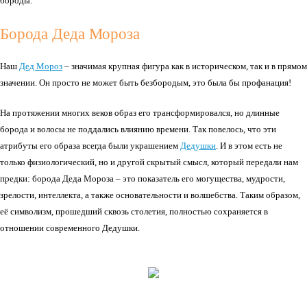
бороды.
Борода Деда Мороза
Наш
Дед Мороз
– значимая крупная фигура как в историческом, так и в прямом
значении. Он просто не может быть безбородым, это была бы профанация!
На протяжении многих веков образ его трансформировался, но длинные
борода и волосы не поддались влиянию времени. Так повелось, что эти
атрибуты его образа всегда были украшением
Дедушки
. И в этом есть не
только физиологический, но и другой скрытый смысл, который передали нам
предки: борода Деда Мороза – это показатель его могущества, мудрости,
зрелости, интеллекта, а также основательности и волшебства. Таким образом,
её символизм, прошедший сквозь столетия, полностью сохраняется в
отношении современного Дедушки.