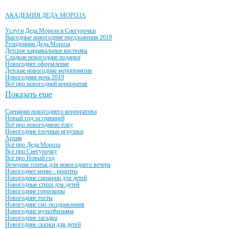
АКАДЕМИЯ ДЕДА МОРОЗА
Услуги Деда Мороза и Снегурочки
Выгодные новогодние предложения 2019
Резиденции Деда Мороза
Детские карнавальные костюмы
Сладкие новогодние подарки
Новогоднее оформление
Детские новогодние мероприятия
Новогодняя ночь 2019
Всё про новогодний корпоратив
Показать еще
Сценарии новогоднего корпоратива
Новый год за границей
Всё про новогоднюю ёлку
Новогодние ёлочные игрушки
Архив
Всё про Деда Мороза
Всё про Снегурочку
Всё про Новый год
Вечерние платья для новогоднего вечера
Новогоднее меню - рецепты
Новогодние сценарии для детей
Новогодные стихи для детей
Новогодние гороскопы
Новогодние тосты
Новогодние смс-поздравления
Новогодние мультфильмы
Новогодние загадки
Новогодние сказки для детей