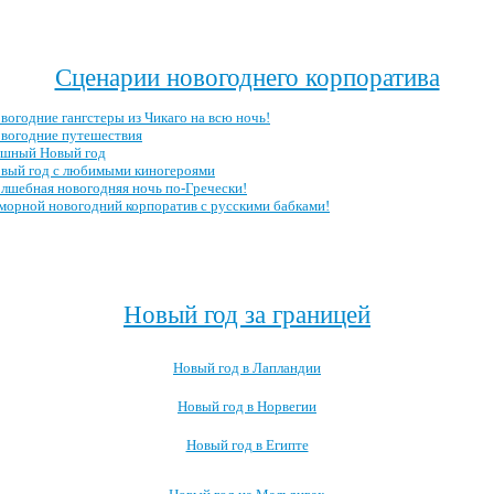
Посмотреть все записи про новогодний корпоратив →
Сценарии новогоднего корпоратива
вогодние гангстеры из Чикаго на всю ночь!
вогодние путешествия
-шный Новый год
вый год с любимыми киногероями
лшебная новогодняя ночь по-Гречески!
орной новогодний корпоратив с русскими бабками!
Посмотреть все сценарии новогоднего корпоратива →
Новый год за границей
Новый год в Лапландии
Новый год в Норвегии
Новый год в Египте