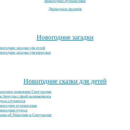
Новогоднее путешествие
Двенадцать месяцев
Посмотреть все новогодние мультфильмы →
Новогодние загадки
вогодние загадки для детей
вогодние загадки для взрослых
Посмотреть все новогодние загадки →
Новогодние сказки для детей
азочное появление Снегурочки
к Анчутка с феей познакомился
деса случаются
вогоднее путешествие
вогодние чудеса
азка об Ушастике и Снегурочке
Посмотреть все новогодние детские сказки →