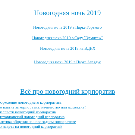
Новогодняя ночь 2019
Новогодняя ночь 2019 в Парке Горького
Новогодняя ночь 2019 в Саду "Эрмитаж"
Новогодняя ночь 2019 на ВДНХ
Новогодняя ночь 2019 в Парке Зарядье
Посмотреть, где ещё можно провести новогоднюю ночь 2019 →
Всё про новогодний корпоратив
ормление новогоднего корпоратива
о платит за корпоратив: начальство или коллектив?
к спасти новогодний корпоратив
гетарианский новогодний корпоратив
литика общения на новогоднем корпоративе
о надеть на новогодний корпоратив?