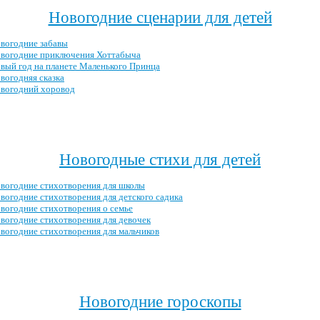
Новогодние сценарии для детей
вогодние забавы
вогодние приключения Хоттабыча
вый год на планете Маленького Принца
вогодняя сказка
вогодний хоровод
Посмотреть все новогодние сценарии →
Новогодные стихи для детей
вогодние стихотворения для школы
вогодние стихотворения для детского садика
вогодние стихотворения о семье
вогодние стихотворения для девочек
вогодние стихотворения для мальчиков
Посмотреть все новогодние стихотворения для детей →
Новогодние гороскопы