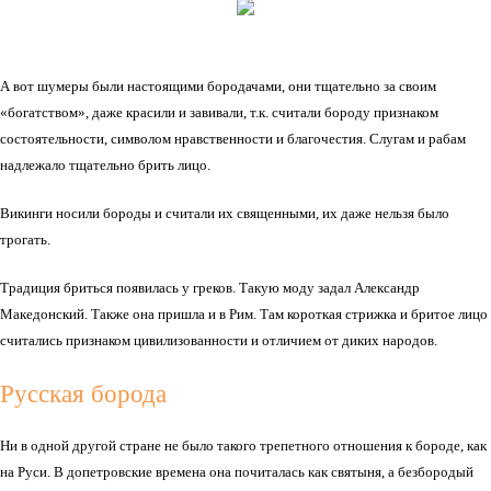
А вот шумеры были настоящими бородачами, они тщательно за своим
«богатством», даже красили и завивали, т.к. считали бороду признаком
состоятельности, символом нравственности и благочестия. Слугам и рабам
надлежало тщательно брить лицо.
Викинги носили бороды и считали их священными, их даже нельзя было
трогать.
Традиция бриться появилась у греков. Такую моду задал Александр
Македонский. Также она пришла и в Рим. Там короткая стрижка и бритое лицо
считались признаком цивилизованности и отличием от диких народов.
Русская борода
Ни в одной другой стране не было такого трепетного отношения к бороде, как
на Руси. В допетровские времена она почиталась как святыня, а безбородый