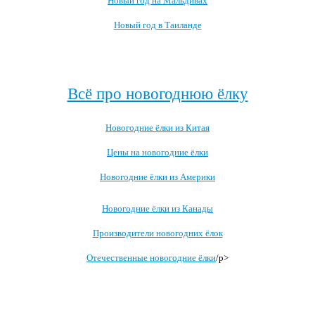
Новый год на Мальдивах
Новый год в Таиланде
Посмотреть все про Новый год за границей →
Всё про новогоднюю ёлку
Новогодние ёлки из Китая
Цены на новогодние ёлки
Новогодние ёлки из Америки
Новогодние ёлки из Канады
Производители новогодних ёлок
Отечественные новогодние ёлки
/p>
Посмотреть все записи про новогоднюю ёлку →