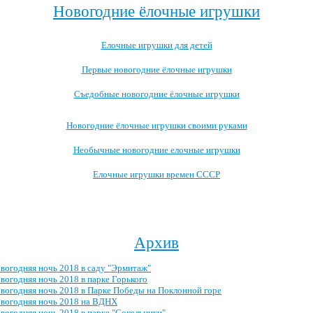
Новогодние ёлочные игрушки
Елочные игрушки для детей
Первые новогодние ёлочные игрушки
Съедобные новогодние ёлочные игрушки
Новогодние ёлочные игрушки своими руками
Необычные новогодние елочные игрушки
Елочные игрушки времен СССР
Посмотреть все записи про новогодние ёлочные игрушки →
Архив
вогодняя ночь 2018 в саду "Эрмитаж"
вогодняя ночь 2018 в парке Горького
вогодняя ночь 2018 в Парке Победы на Поклонной горе
вогодняя ночь 2018 на ВДНХ
вогодняя ночь 2018 в парке "Сокольники"