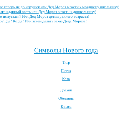
е теперь не до игрушек или Дед Мороз в гости к младшему школьнику!
лгожданный гость или Дед Мороз в гости к дошкольнику!
о испугался? Или Дед Мороз детям раннего возраста!
о? Где? Когда? Или зачем делать заказ Деда Мороза?
Посмотреть все полезные советы родителям →
Символы Нового года
Тигр
Петух
Коза
Дракон
Обезьяна
Крыса
Посмотреть все символы Нового года →