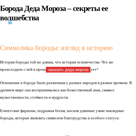
Борода Деда Мороза – секреты ее
+7(966)335-
волшебства
55-37
Круглосуточно
Символика бороды: взгляд в историю
История бороды той же длины, что история человечества. Что же
происходило с ней в прошлом, и что она символизирует?
заказать деда мороза
Отношение к бороде было различным у разных народов в разные времена. В
древнем мире она воспринималась как божественный знак, символ
мужественности, стойкости и мудрости.
Египетские фараоны, подражая богам, носили длинные узкие накладные
бороды, которые являлись символом благородства и особого статуса.